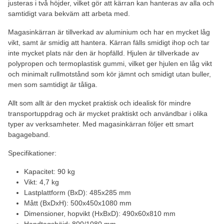
justeras i två höjder, vilket gör att kärran kan hanteras av alla och
samtidigt vara bekväm att arbeta med.
Magasinkärran är tillverkad av aluminium och har en mycket låg
vikt, samt är smidig att hantera. Kärran fälls smidigt ihop och tar
inte mycket plats när den är hopfälld. Hjulen är tillverkade av
polypropen och termoplastisk gummi, vilket ger hjulen en låg vikt
och minimalt rullmotstånd som kör jämnt och smidigt utan buller,
men som samtidigt är tåliga.
Allt som allt är den mycket praktisk och idealisk för mindre
transportuppdrag och är mycket praktiskt och användbar i olika
typer av verksamheter. Med magasinkärran följer ett smart
bagageband.
Specifikationer:
Kapacitet: 90 kg
Vikt: 4,7 kg
Lastplattform (BxD): 485x285 mm
Mått (BxDxH): 500x450x1080 mm
Dimensioner, hopvikt (HxBxD): 490x60x810 mm
Handtagshöjd: 800/1080 mm