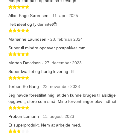
Meget kompakt og solid sækkevogn.
Betygsatt 5 av 5 stjärnor
Allan Fage Sørensen
- 11. april 2025
Helt ideel og fylder intet😊
Betygsatt 5 av 5 stjärnor
Marianne Lauridsen
- 28. februari 2024
Super til mindre opgaver postpakker mm
Betygsatt 5 av 5 stjärnor
Morten Davidsen
- 27. december 2023
Super kvalitet og hurtig levering 👍🏼
Betygsatt 5 av 5 stjärnor
Torben Bo Bang
- 23. november 2023
Jeg havde forestillet mig, at den kunne bruges til alsidige
opgaver,, store som små. Mine forventninger blev indfriet.
Betygsatt 5 av 5 stjärnor
Preben Lemann
- 11. augusti 2023
Et superprodukt. Nem at arbejde med.
Betygsatt 3 av 5 stjärnor