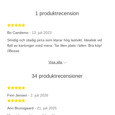
1 produktrecension
Betygsatt 5 av 5 stjärnor
Bo Candemo
- 13. juli 2023
Smidig och stadig pirra som klarar hög lastvikt. Idealisk vid
flytt av kartonger med mera. Tar liten plats i bilen. Bra köp!
//Bosse
Visa alla
34 produktrecensioner
Betygsatt 5 av 5 stjärnor
Finn Jensen
- 2. juli 2026
Betygsatt 5 av 5 stjärnor
Ann Brunsgaard
- 21. juli 2025