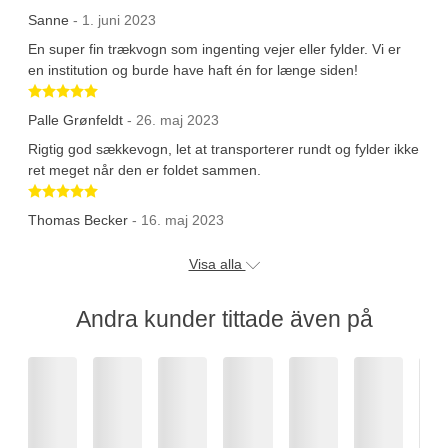
Sanne
- 1. juni 2023
En super fin trækvogn som ingenting vejer eller fylder. Vi er
en institution og burde have haft én for længe siden!
Betygsatt 5 av 5 stjärnor
Palle Grønfeldt
- 26. maj 2023
Rigtig god sækkevogn, let at transporterer rundt og fylder ikke
ret meget når den er foldet sammen.
Betygsatt 5 av 5 stjärnor
Thomas Becker
- 16. maj 2023
Visa alla
Andra kunder tittade även på