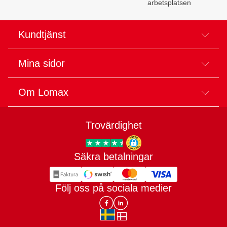
arbetsplatsen
Kundtjänst
Mina sidor
Om Lomax
Trovärdighet
Säkra betalningar
Trygg E-handel
Följ oss på sociala medier
Lomax DK Facebook
Lomax SE LinkIn
sv-SE
da-DK