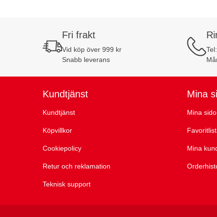
Fri frakt
Ri
Vid köp över 999 kr
Tel
Snabb leverans
Mån
Kundtjänst
Mina s
Kundtjänst
Mina sido
Köpvillkor
Favoritlis
Cookiepolicy
Mina kun
Retur och reklamation
Orderhist
Teknisk support