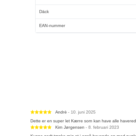
Däck
EAN-nummer
Betygsatt 5 av 5 stjärnor
Andrè
- 10. juni 2025
Dette er en super let Kærre som kan have alle havereds
Betygsatt 5 av 5 stjärnor
Kim Jørgensen
- 8. februari 2023
Kunne godt tænke mig at i også havende en med punkt