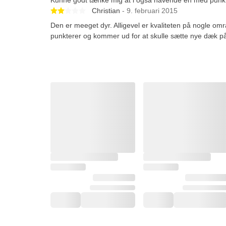
Betygsatt 2 av 5 stjärnor
Christian
- 9. februari 2015
Den er meeget dyr. Alligevel er kvaliteten på nogle om
punkterer og kommer ud for at skulle sætte nye dæk p