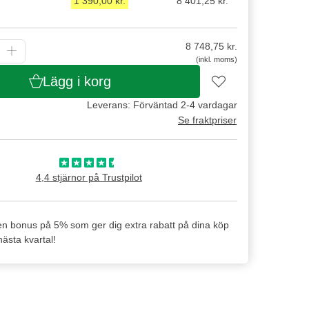
1 390,00 kr.
8 401,25 kr.
8 748,75
kr.
(inkl. moms)
Lägg i korg
Leverans: Förväntad 2-4 vardagar
Se fraktpriser
4,4 stjärnor på Trustpilot
en bonus på 5% som ger dig extra rabatt på dina köp
ästa kvartal!