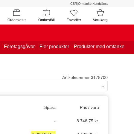
CSR
|
Omtanke
|
Kundtjänst
Orderstatus
Ombeställ
Favoriter
Varukorg
Företagsgåvor
Fler produkter
Produkter med omtanke
Artikelnummer 3178700
Spara
Pris / vara
-
8 748,75 kr.