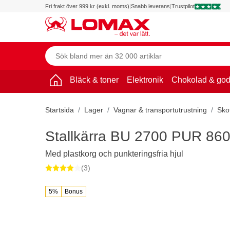
Fri frakt över 999 kr (exkl. moms)
|
Snabb leverans
|
Trustpilot
Bläck & toner
Elektronik
Chokolad & god
Startsida
Lager
Vagnar & transportutrustning
Sko
Stallkärra BU 2700 PUR 86
Med plastkorg och punkteringsfria hjul
(3)
5%
Bonus