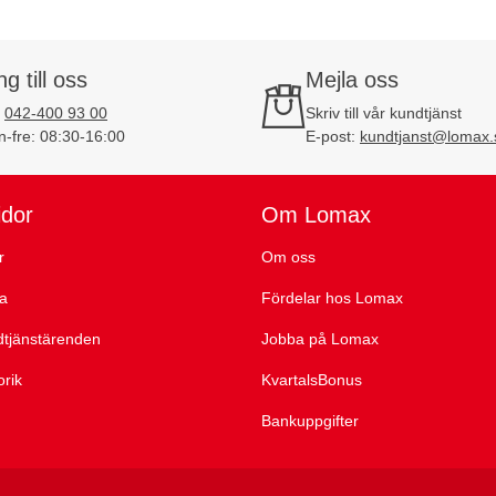
ng till oss
Mejla oss
:
042-400 93 00
Skriv till vår kundtjänst
-fre: 08:30-16:00
E-post:
kundtjanst@lomax.
idor
Om Lomax
r
Om oss
ta
Fördelar hos Lomax
dtjänstärenden
Jobba på Lomax
orik
KvartalsBonus
Bankuppgifter