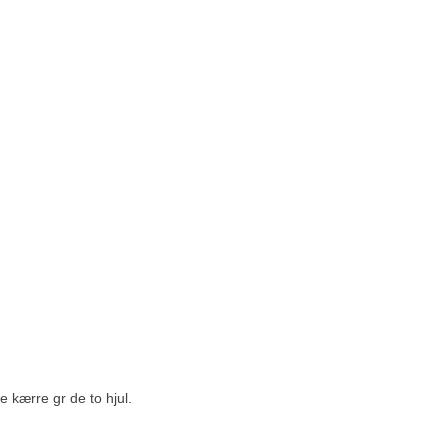
av 5 stjärnor
 kærre gr de to hjul.