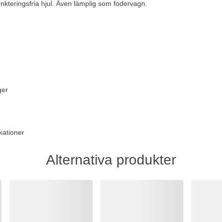
nkteringsfria hjul. Även lämplig som fodervagn.
ger
kationer
Alternativa produkter