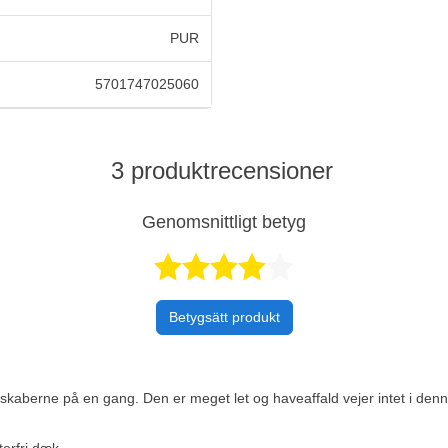
PUR
5701747025060
3 produktrecensioner
Genomsnittligt betyg
Betygsatt 4 
Betygsätt produkt
kaberne på en gang. Den er meget let og haveaffald vejer intet i denne
erfri dæk