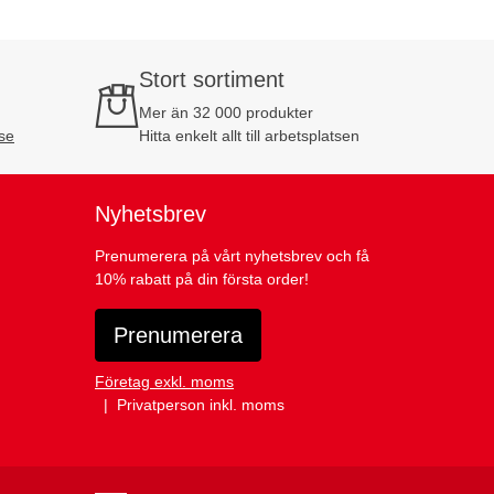
Stort sortiment
Mer än 32 000 produkter
se
Hitta enkelt allt till arbetsplatsen
Nyhetsbrev
Prenumerera på vårt nyhetsbrev och få
10% rabatt på din första order!
Prenumerera
Företag exkl. moms
Privatperson inkl. moms