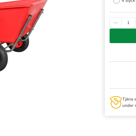
4 styck
Tjäna 
under n