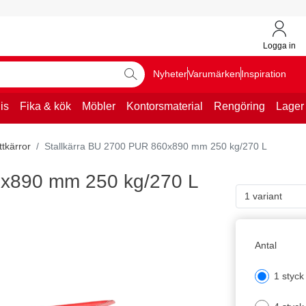
Logga in
Nyheter
Varumärken
Inspiration
is
Fika & kök
Möbler
Kontorsmaterial
Rengöring
Lager
ttkärror
Stallkärra BU 2700 PUR 860x890 mm 250 kg/270 L
0x890 mm 250 kg/270 L
1 variant
Antal
1 styck