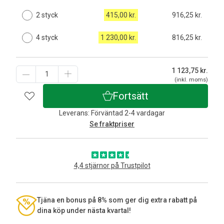
2 styck
415,00 kr.
916,25 kr.
4 styck
1 230,00 kr.
816,25 kr.
1 123,75
kr.
(inkl. moms)
Fortsätt
Leverans: Förväntad 2-4 vardagar
Se fraktpriser
4,4 stjärnor på Trustpilot
Tjäna en bonus på 8% som ger dig extra rabatt på
dina köp under nästa kvartal!