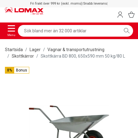
Fri frakt över 999 kr (exkl. moms)
|
Snabb leverans
|
Menu
Startsida
Lager
Vagnar & transportutrustning
Skottkärror
Skottkärra BD 800, 650x590 mm 50 kg/80 L
8%
Bonus