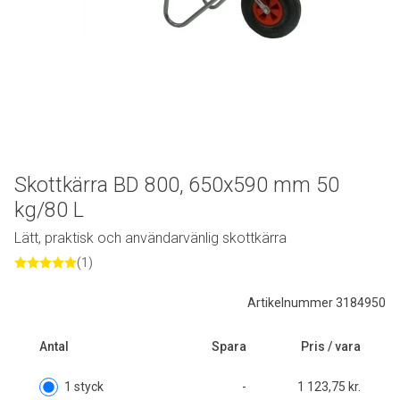
Skottkärra BD 800, 650x590 mm 50
kg/80 L
Lätt, praktisk och användarvänlig skottkärra
(1)
Artikelnummer 3184950
Antal
Spara
Pris / vara
1 styck
-
1 123,75 kr.