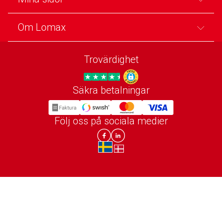
Om Lomax
Trovärdighet
Säkra betalningar
Trygg E-handel
Följ oss på sociala medier
Lomax DK Facebook
Lomax SE LinkIn
sv-SE
da-DK