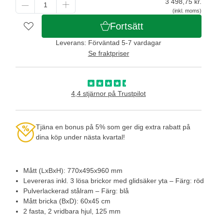
3 498,75
kr.
(inkl. moms)
Fortsätt
Leverans: Förväntad 5-7 vardagar
Se fraktpriser
4,4 stjärnor på Trustpilot
Tjäna en bonus på 5% som ger dig extra rabatt på
dina köp under nästa kvartal!
Mått (LxBxH): 770x495x960 mm
Levereras inkl. 3 lösa brickor med glidsäker yta – Färg: röd
Pulverlackerad stålram – Färg: blå
Mått bricka (BxD): 60x45 cm
2 fasta, 2 vridbara hjul, 125 mm