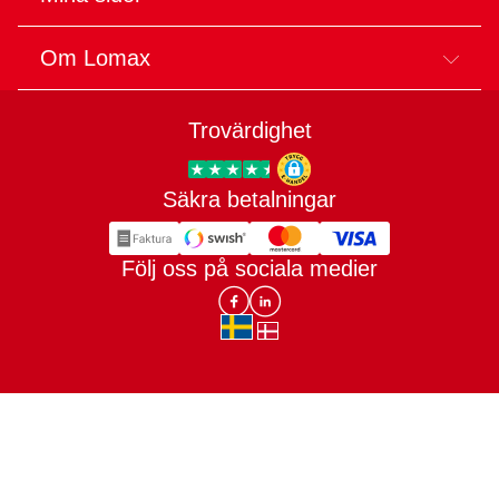
Om Lomax
Trovärdighet
Säkra betalningar
Trygg E-handel
Följ oss på sociala medier
Lomax DK Facebook
Lomax SE LinkIn
sv-SE
da-DK