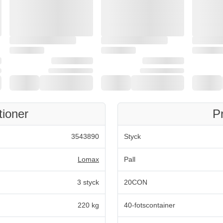
tioner
P
3543890
Styck
Lomax
Pall
3 styck
20CON
220 kg
40-fotscontainer