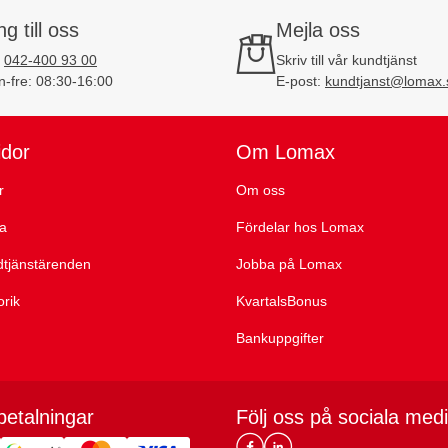
ng till oss
Mejla oss
:
042-400 93 00
Skriv till vår kundtjänst
-fre: 08:30-16:00
E-post:
kundtjanst@lomax.
idor
Om Lomax
r
Om oss
ta
Fördelar hos Lomax
dtjänstärenden
Jobba på Lomax
orik
KvartalsBonus
Bankuppgifter
betalningar
Följ oss på sociala med
Lomax DK Facebook
Lomax SE LinkIn