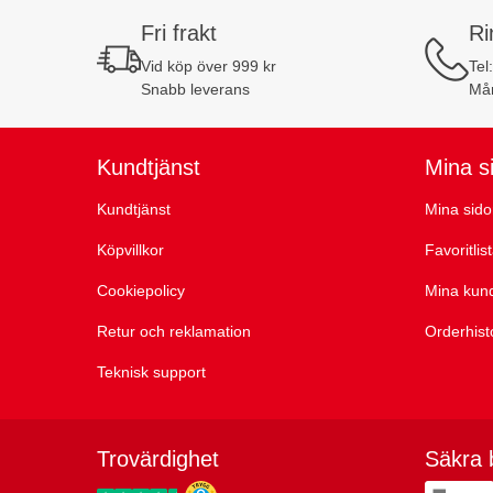
Fri frakt
Ri
Vid köp över 999 kr
Tel
Snabb leverans
Mån
Kundtjänst
Mina s
Kundtjänst
Mina sido
Köpvillkor
Favoritlis
Cookiepolicy
Mina kun
Retur och reklamation
Orderhist
Teknisk support
Trovärdighet
Säkra 