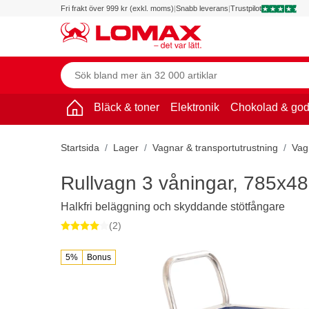
Fri frakt över 999 kr (exkl. moms)
|
Snabb leverans
|
Trustpilot
Bläck & toner
Elektronik
Chokolad & god
Startsida
Lager
Vagnar & transportutrustning
Vag
Rullvagn 3 våningar, 785x
Halkfri beläggning och skyddande stötfångare
(2)
5%
Bonus