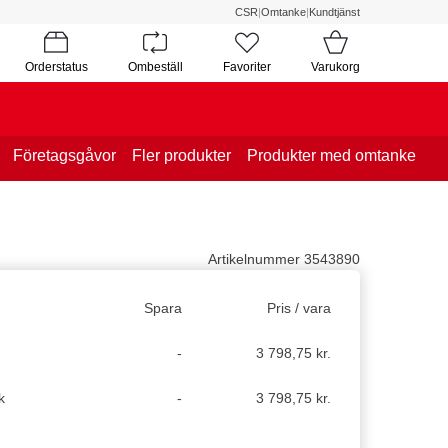
CSR
|
Omtanke
|
Kundtjänst
Orderstatus
Ombeställ
Favoriter
Varukorg
Företagsgåvor
Fler produkter
Produkter med omtanke
Artikelnummer 3543890
Spara
Pris / vara
-
3 798,75 kr.
k
-
3 798,75 kr.