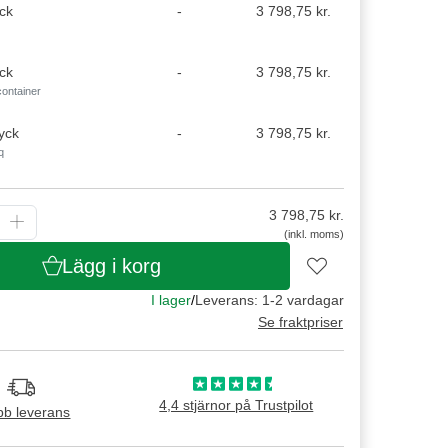
ck
-
3 798,75 kr.
ck
-
3 798,75 kr.
container
yck
-
3 798,75 kr.
q
3 798,75
kr.
(inkl. moms)
Lägg i korg
I lager
/
Leverans: 1-2 vardagar
Se fraktpriser
4,4 stjärnor på Trustpilot
b leverans