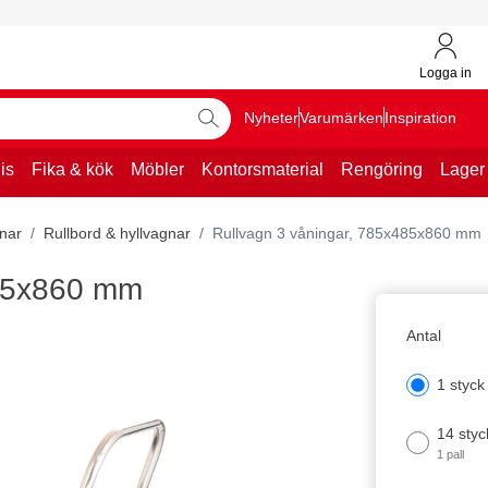
Logga in
Nyheter
Varumärken
Inspiration
is
Fika & kök
Möbler
Kontorsmaterial
Rengöring
Lager
nar
Rullbord & hyllvagnar
Rullvagn 3 våningar, 785x485x860 mm
485x860 mm
Antal
1 styck
14 styc
1 pall