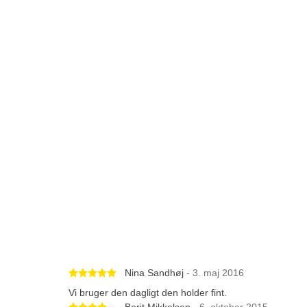
Betygsatt 5 av 5 stjärnor
Nina Sandhøj
- 3. maj 2016
Vi bruger den dagligt den holder fint.
Betygsatt 4 av 5 stjärnor
Berit Mikkelsen
- 6. oktober 2015