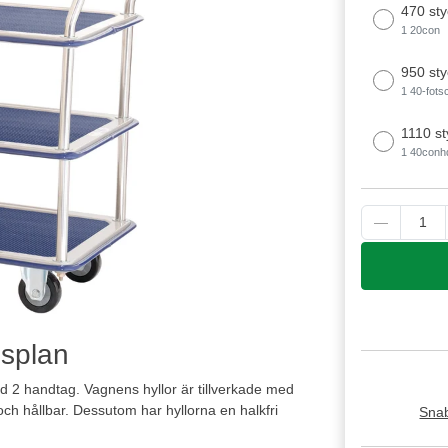
470 sty
1 20con
950 sty
1 40-fots
1110 st
1 40conh
gsplan
 med 2 handtag. Vagnens hyllor är tillverkade med
ch hållbar. Dessutom har hyllorna en halkfri
Snab