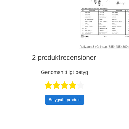
Rullvagn 3 våningar, 785x485x860
2 produktrecensioner
Genomsnittligt betyg
Betygsatt 4,
Betygsätt produkt