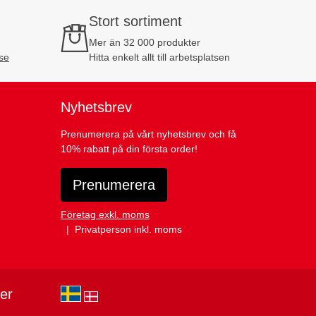
Stort sortiment
Mer än 32 000 produkter
se
Hitta enkelt allt till arbetsplatsen
Nyhetsbrev
Prenumerera på vårt nyhetsbrev och få
10% rabatt på din första order!
Prenumerera
Företag exkl. moms
Privatperson inkl. moms
ier
sv-SE
da-DK