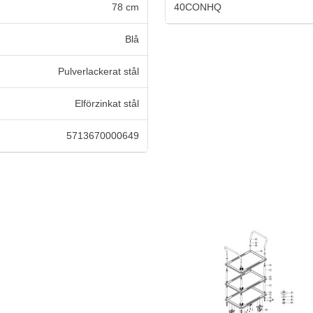
78 cm
40CONHQ
Blå
Pulverlackerat stål
Elförzinkat stål
5713670000649