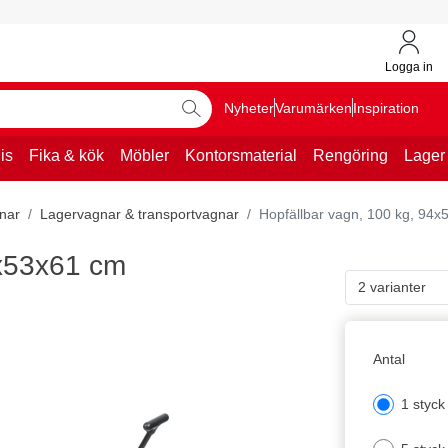
Logga in
Nyheter
Varumärken
Inspiration
is
Fika & kök
Möbler
Kontorsmaterial
Rengöring
Lager
nar
Lagervagnar & transportvagnar
Hopfällbar vagn, 100 kg, 94
4x53x61 cm
2 varianter
Antal
1 styck