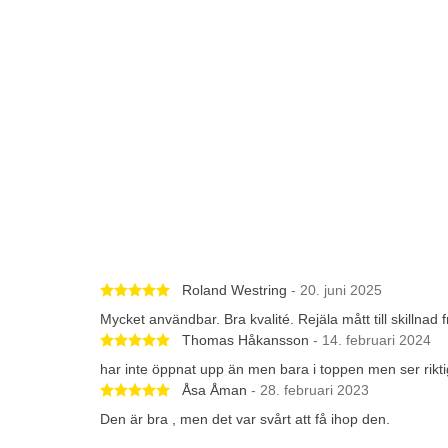
Betygsatt 5 av 5 stjärnor
Roland Westring
- 20. juni 2025
Mycket användbar. Bra kvalité. Rejäla mått till skillnad
Betygsatt 5 av 5 stjärnor
Thomas Håkansson
- 14. februari 2024
har inte öppnat upp än men bara i toppen men ser rikti
Betygsatt 5 av 5 stjärnor
Åsa Åman
- 28. februari 2023
Den är bra , men det var svårt att få ihop den.