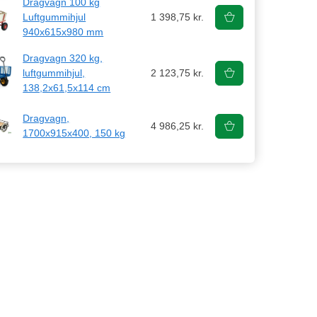
Dragvagn 100 kg
Luftgummihjul
1 398,75 kr.
940x615x980 mm
Dragvagn 320 kg,
luftgummihjul,
2 123,75 kr.
138,2x61,5x114 cm
Dragvagn,
4 986,25 kr.
1700x915x400, 150 kg