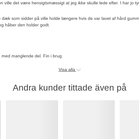
 ville det være hensigtsmæssigt at jeg ikke skulle lede efter. I har jo 
e dæk som sidder på ville holde længere hvis de var lavet af hård gummi
s, og håber den holder godt.
e med manglende del. Fin i brug.
Visa alla
Andra kunder tittade även på