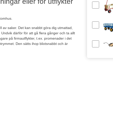
ingar eller för utflykter
utomhus.
 av saker. Det kan snabbt göra dig utmattad,
 Undvik därför för att gå flera gånger och ta allt
are på firmautflykter, t.ex. promenader i det
geutrymmet. Den sätts ihop blixtsnabbt och är