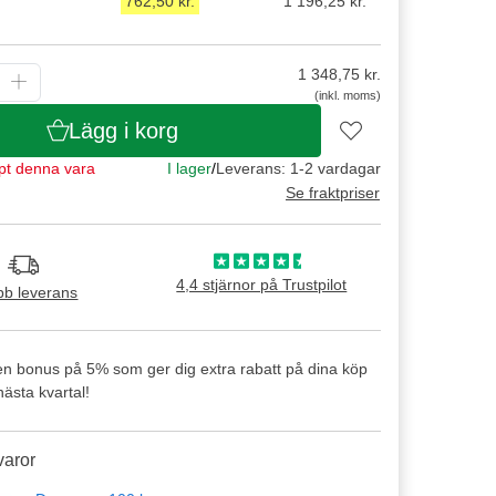
762,50 kr.
1 196,25 kr.
1 348,75
kr.
(inkl. moms)
Lägg i korg
pt denna vara
I lager
/
Leverans: 1-2 vardagar
Se fraktpriser
4,4 stjärnor på Trustpilot
b leverans
en bonus på 5% som ger dig extra rabatt på dina köp
ästa kvartal!
varor