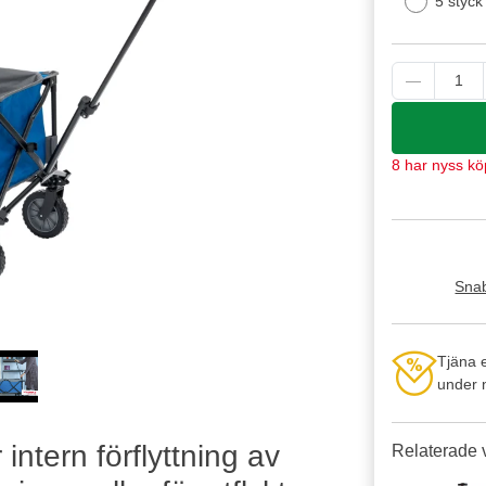
5 styck
8 har nyss kö
Snab
Tjäna 
under n
deo
intern förflyttning av
Relaterade 