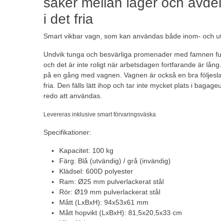
saker mellan lager och avdeln
i det fria
Smart vikbar vagn, som kan användas både inom- och 
Undvik tunga och besvärliga promenader med famnen full
och det är inte roligt när arbetsdagen fortfarande är lång.
på en gång med vagnen. Vagnen är också en bra följeslag
fria. Den fälls lätt ihop och tar inte mycket plats i baga
redo att användas.
Levereras inklusive smart förvaringsväska
Specifikationer:
Kapacitet: 100 kg
Färg: Blå (utvändig) / grå (invändig)
Klädsel: 600D polyester
Ram: Ø25 mm pulverlackerat stål
Rör: Ø19 mm pulverlackerat stål
Mått (LxBxH): 94x53x61 mm
Mått hopvikt (LxBxH): 81,5x20,5x33 cm