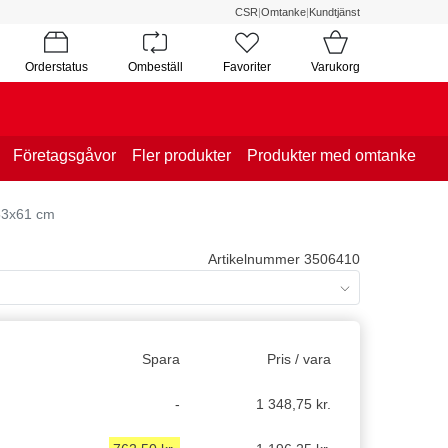
CSR
|
Omtanke
|
Kundtjänst
Orderstatus
Ombeställ
Favoriter
Varukorg
Företagsgåvor
Fler produkter
Produkter med omtanke
x53x61 cm
Artikelnummer 3506410
Spara
Pris / vara
-
1 348,75 kr.