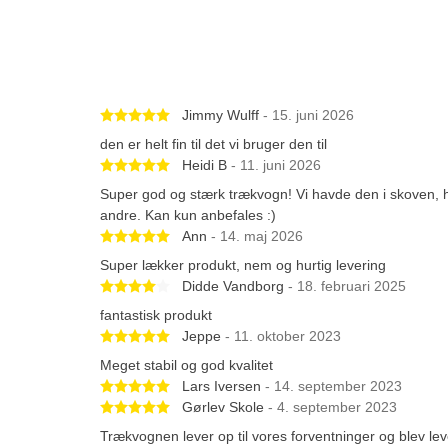
Betygsatt 5 av 5 stjärnor
Jimmy Wulff
- 15. juni 2026
den er helt fin til det vi bruger den til
Betygsatt 5 av 5 stjärnor
Heidi B
- 11. juni 2026
Super god og stærk trækvogn! Vi havde den i skoven, h
andre. Kan kun anbefales :)
Betygsatt 5 av 5 stjärnor
Ann
- 14. maj 2026
Super lækker produkt, nem og hurtig levering
Betygsatt 4 av 5 stjärnor
Didde Vandborg
- 18. februari 2025
fantastisk produkt
Betygsatt 5 av 5 stjärnor
Jeppe
- 11. oktober 2023
Meget stabil og god kvalitet
Betygsatt 5 av 5 stjärnor
Lars Iversen
- 14. september 2023
Betygsatt 5 av 5 stjärnor
Gørlev Skole
- 4. september 2023
Trækvognen lever op til vores forventninger og blev lev