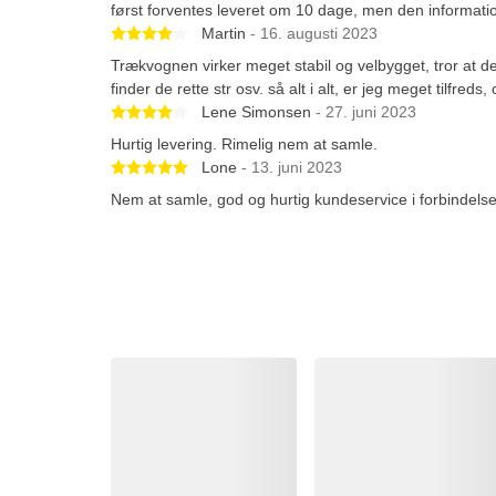
først forventes leveret om 10 dage, men den information
Betygsatt 4 av 5 stjärnor
Martin
- 16. augusti 2023
Trækvognen virker meget stabil og velbygget, tror at d
finder de rette str osv. så alt i alt, er jeg meget tilfred
Betygsatt 4 av 5 stjärnor
Lene Simonsen
- 27. juni 2023
Hurtig levering. Rimelig nem at samle.
Betygsatt 5 av 5 stjärnor
Lone
- 13. juni 2023
Nem at samle, god og hurtig kundeservice i forbindels