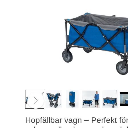
Se vi
Hopfällbar vagn – Perfekt för 