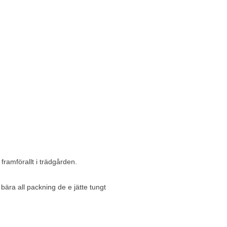
5 av 5 stjärnor
framförallt i trädgården.
ära all packning de e jätte tungt