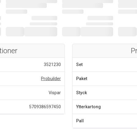
tioner
P
3521230
Set
Probuilder
Paket
Vispar
Styck
5709386597450
Ytterkartong
Pall