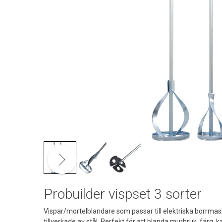
Probuilder vispset 3 sorter
Vispar/mortelblandare som passar till elektriska borrmaski
tillverkade av stål. Perfekt för att blanda murbruk, färg,