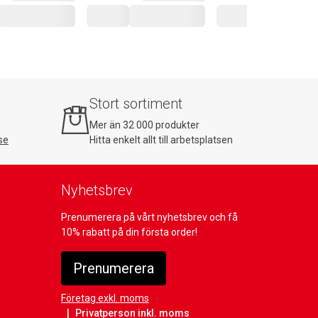
Stort sortiment
Mer än 32 000 produkter
se
Hitta enkelt allt till arbetsplatsen
Nyhetsbrev
Prenumerera på vårt nyhetsbrev och få
10% rabatt på din första order!
Prenumerera
Företag exkl. moms
Privatperson inkl. moms