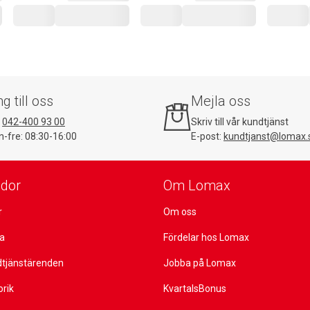
ng till oss
Mejla oss
:
042-400 93 00
Skriv till vår kundtjänst
-fre: 08:30-16:00
E-post:
kundtjanst@lomax.
idor
Om Lomax
r
Om oss
ta
Fördelar hos Lomax
dtjänstärenden
Jobba på Lomax
orik
KvartalsBonus