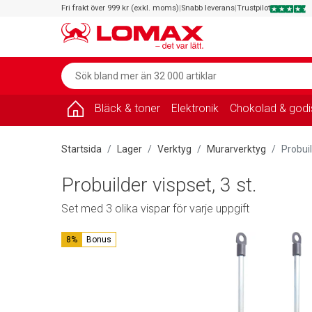
Fri frakt över 999 kr (exkl. moms)
|
Snabb leverans
|
Trustpilot
Bläck & toner
Elektronik
Chokolad & godi
Startsida
Lager
Verktyg
Murarverktyg
Probuil
Probuilder vispset, 3 st.
Set med 3 olika vispar för varje uppgift
8%
Bonus