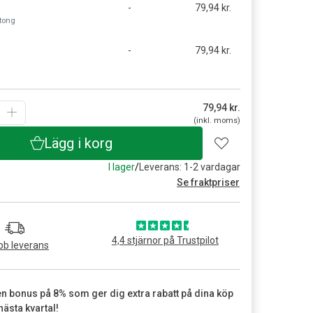
-
79,94 kr.
rtong
t
-
79,94 kr.
79,94
kr.
(inkl. moms)
Lägg i korg
I lager
/
Leverans: 1-2 vardagar
Se fraktpriser
4,4 stjärnor på Trustpilot
b leverans
en bonus på 8% som ger dig extra rabatt på dina köp
nästa kvartal!