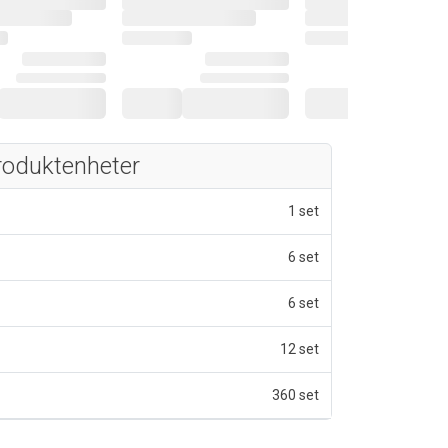
roduktenheter
1 set
6 set
6 set
12 set
360 set