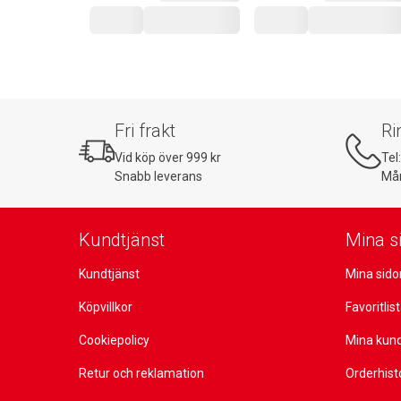
Fri frakt
Ri
Vid köp över 999 kr
Tel
Snabb leverans
Mån
Kundtjänst
Mina s
Kundtjänst
Mina sido
Köpvillkor
Favoritlis
Cookiepolicy
Mina kun
Retur och reklamation
Orderhist