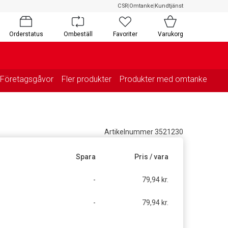
CSR
|
Omtanke
|
Kundtjänst
Orderstatus
Ombeställ
Favoriter
Varukorg
Företagsgåvor
Fler produkter
Produkter med omtanke
Artikelnummer 3521230
Spara
Pris / vara
-
79,94 kr.
-
79,94 kr.