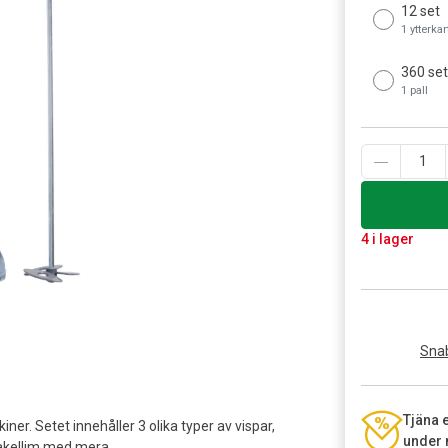
12 set
1 ytterka
360 se
1 pall
4 i lager
Snab
Tjäna 
ner. Setet innehåller 3 olika typer av vispar,
under 
 kakellim med mera.