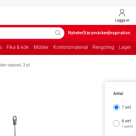
Logga in
Nyheter
Varumärken
Inspiration
s
Fika & kök
Möbler
Kontorsmaterial
Rengöring
Lager
der vispset, 3 st.
Antal
1 set
6 set
1 paket