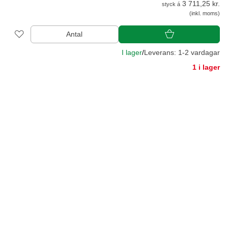
3 711,25 kr.
styck á
(inkl. moms)
Antal
I lager
/
Leverans: 1-2 vardagar
1 i lager