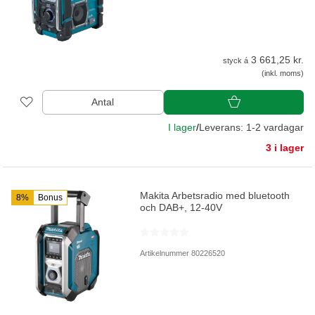
3 661,25 kr.
styck á
(inkl. moms)
Antal
I lager
/
Leverans: 1-2 vardagar
3 i lager
Makita Arbetsradio med bluetooth
8%
Bonus
och DAB+, 12-40V
Artikelnummer 80226520