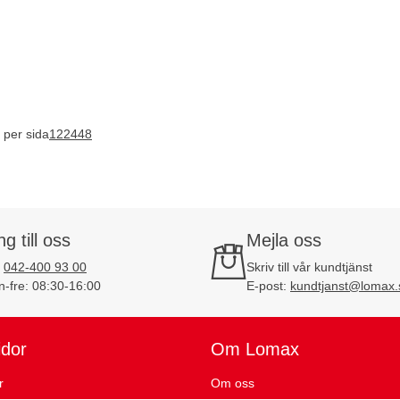
 per sida
12
24
48
ng till oss
Mejla oss
:
042-400 93 00
Skriv till vår kundtjänst
-fre: 08:30-16:00
E-post:
kundtjanst@lomax.
idor
Om Lomax
r
Om oss