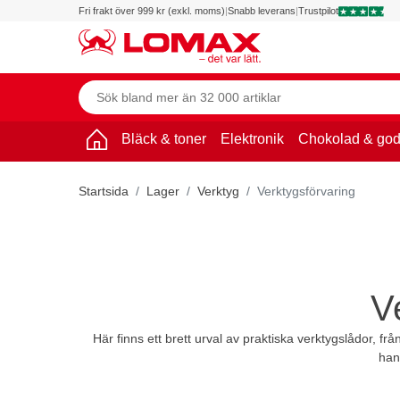
Fri frakt över 999 kr (exkl. moms)
|
Snabb leverans
|
Trustpilot
Bläck & toner
Elektronik
Chokolad & god
Startsida
Lager
Verktyg
Verktygsförvaring
V
Här finns ett brett urval av praktiska verktygslådor, f
han