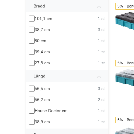
Bredd
5%
Bon
101,1 cm
1 st.
38,7 cm
3 st.
80 cm
1 st.
39,4 cm
1 st.
27,8 cm
1 st.
5%
Bon
Längd
56,5 cm
3 st.
56,2 cm
2 st.
House Doctor cm
1 st.
5%
Bon
38,9 cm
1 st.