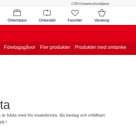
CSR
|
Omtanke
|
Kundtjänst
Orderstatus
Ombeställ
Favoriter
Varukorg
Företagsgåvor
Fler produkter
Produkter med omtanke
ta
 är båda med lös insatsbricka, lås beslag och infällbart
g i.