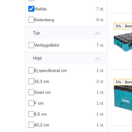
Makita
7 st.
Kistenberg
8 st.
5%
Bon
Typ
Verktygslådor
7 st.
Höjd
Ej specificerat cm
1 st.
16,3 cm
2 st.
5%
Bon
Svart cm
1 st.
F cm
1 st.
8,5 cm
1 st.
40,2 cm
1 st.