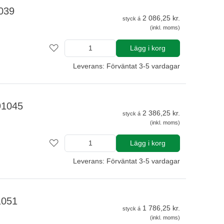
039
2 086,25 kr.
styck á
(inkl. moms)
Lägg i korg
Leverans: Förväntat 3-5 vardagar
91045
2 386,25 kr.
styck á
(inkl. moms)
Lägg i korg
Leverans: Förväntat 3-5 vardagar
1051
1 786,25 kr.
styck á
(inkl. moms)