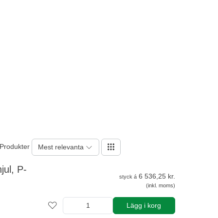
 Produkter
Mest relevanta
ul, P-
6 536,25 kr.
styck á
(inkl. moms)
Lägg i korg