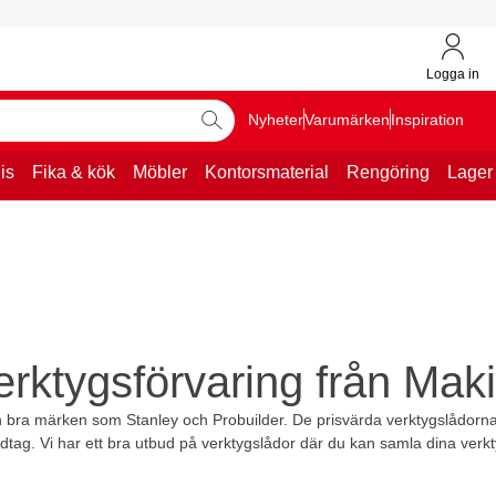
Logga in
Nyheter
Varumärken
Inspiration
is
Fika & kök
Möbler
Kontorsmaterial
Rengöring
Lager
erktygsförvaring från Maki
rån bra märken som Stanley och Probuilder. De prisvärda verktygslådorna
dtag. Vi har ett bra utbud på verktygslådor där du kan samla dina verkty