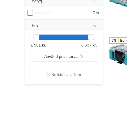
Betyg
7 st.
Pris
5%
Bon
1 561 kr.
6 537 kr.
Använd prisintervall
Nollställ alla filter