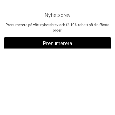
Nyhetsbrev
Prenumerera på vårt nyhetsbrev och få 10% rabatt på din första
order!
Prenumerera
Företag exkl. moms
Privatperson inkl. moms
Fri frakt
Ring till oss
Vid köp över 999 kr
Tel:
042-400 93 00
Snabb leverans
Mån-fre: 08:30-16:00