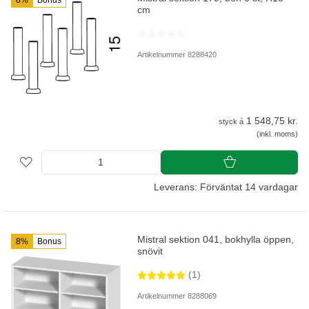
8%
Bonus
cm
Artikelnummer 8288420
1 548,75 kr.
styck á
(inkl. moms)
Leverans: Förväntat 14 vardagar
Mistral sektion 041, bokhylla öppen,
8%
Bonus
snövit
(1)
Artikelnummer 8288069