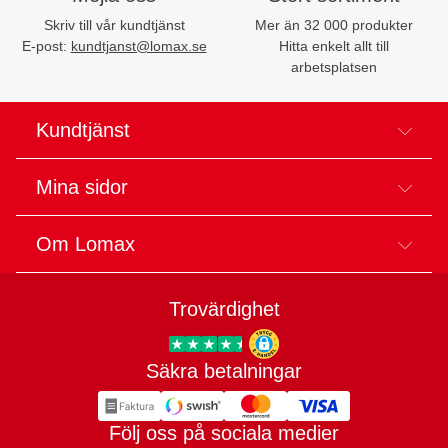
Skriv till vår kundtjänst
Mer än 32 000 produkter
E-post:
kundtjanst@lomax.se
Hitta enkelt allt till
arbetsplatsen
Kundtjänst
Mina sidor
Om Lomax
Trovärdighet
Säkra betalningar
Trygg E-handel
Följ oss på sociala medier