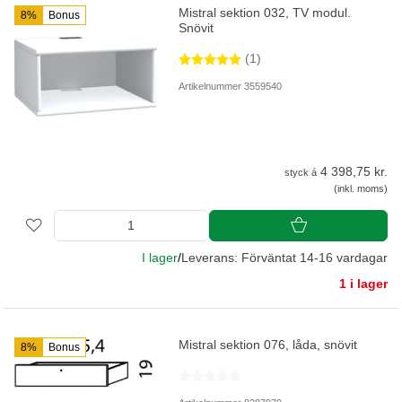
Mistral sektion 032, TV modul.
8%
Bonus
Snövit
(1)
Artikelnummer 3559540
4 398,75 kr.
styck á
(inkl. moms)
I lager
/
Leverans: Förväntat 14-16 vardagar
1 i lager
Mistral sektion 076, låda, snövit
8%
Bonus