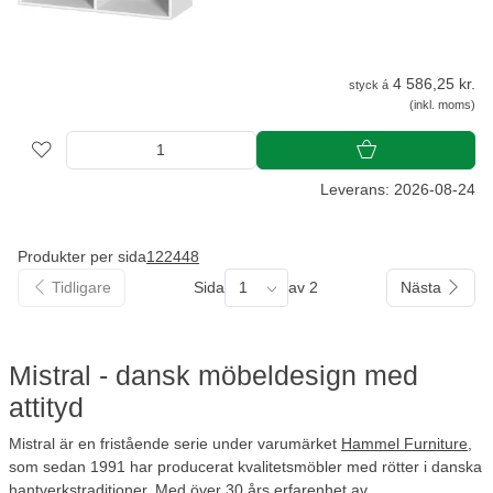
4 586,25 kr.
styck á
(inkl. moms)
Leverans: 2026-08-24
Produkter per sida
12
24
48
Tidligare
Sida
1
av 2
Nästa
Mistral - dansk möbeldesign med
attityd
Mistral är en fristående serie under varumärket
Hammel Furniture
,
som sedan 1991 har producerat kvalitetsmöbler med rötter i danska
hantverkstraditioner. Med över 30 års erfarenhet av