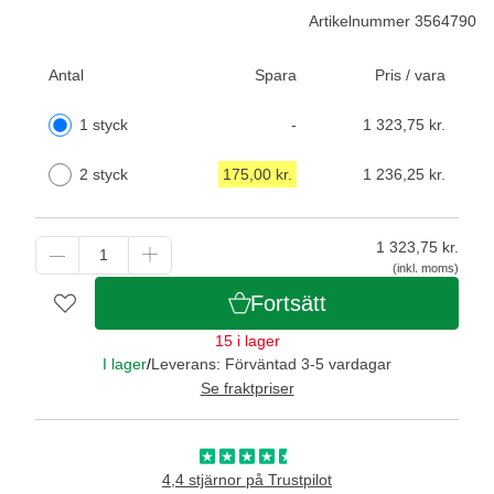
Artikelnummer 3564790
Antal
Spara
Pris / vara
1 styck
-
1 323,75 kr.
2 styck
175,00 kr.
1 236,25 kr.
1 323,75
kr.
(inkl. moms)
Fortsätt
15 i lager
I lager
/
Leverans: Förväntad 3-5 vardagar
Se fraktpriser
4,4 stjärnor på Trustpilot