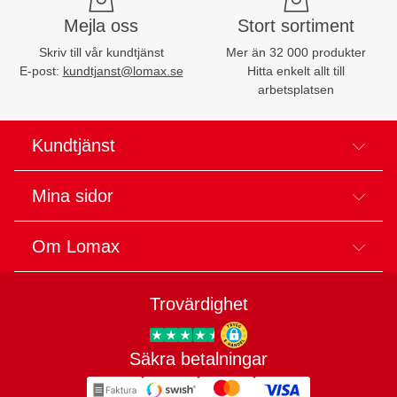
Mejla oss
Stort sortiment
Skriv till vår kundtjänst
Mer än 32 000 produkter
E-post:
kundtjanst@lomax.se
Hitta enkelt allt till
arbetsplatsen
Kundtjänst
Mina sidor
Om Lomax
Trovärdighet
Säkra betalningar
Trygg E-handel