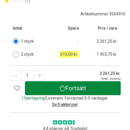
(1)
Artikelnummer 3564910
Antal
Spara
Pris / vara
1 styck
-
2 261,25 kr.
2 styck
615,00 kr.
1 953,75 kr.
2 261,25
kr.
(inkl. moms)
Fortsätt
I fjärrlagring
/
Leverans: Förväntad 3-5 vardagar
Se fraktpriser
4,4 stjärnor på Trustpilot