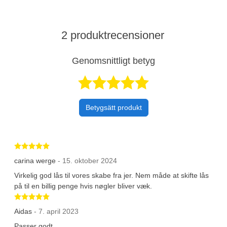
2 produktrecensioner
Genomsnittligt betyg
Betygsatt 5 av 
Betygsätt produkt
Betygsatt 5 av 5 stjärnor
carina werge
- 15. oktober 2024
Virkelig god lås til vores skabe fra jer. Nem måde at skifte lås
på til en billig penge hvis nøgler bliver væk.
Betygsatt 5 av 5 stjärnor
Aidas
- 7. april 2023
Passer godt.