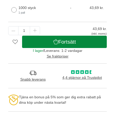
1000 styck
-
43,69 kr.
1 pall
43,69
kr.
(inkl. moms)
Fortsätt
I lager
/
Leverans: 1-2 vardagar
Se fraktpriser
4,4 stjärnor på Trustpilot
Snabb leverans
Tjäna en bonus på 5% som ger dig extra rabatt på
dina köp under nästa kvartal!