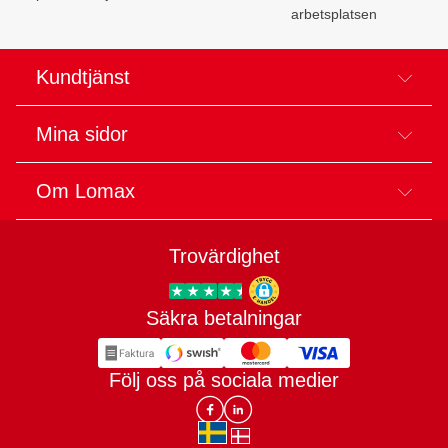
arbetsplatsen
Kundtjänst
Mina sidor
Om Lomax
Trovärdighet
Säkra betalningar
Trygg E-handel
Följ oss på sociala medier
Lomax DK Facebook
Lomax SE LinkIn
sv-SE
da-DK