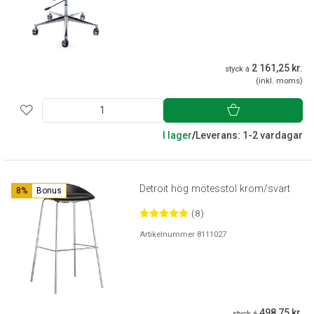
2 161,25 kr.
styck á
(inkl. moms)
I lager
/
Leverans: 1-2 vardagar
Detroit hög mötesstol krom/svart
8%
Bonus
(8)
Artikelnummer 8111027
498,75 kr.
styck á