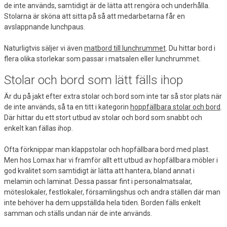
de inte används, samtidigt är de lätta att rengöra och underhålla.
Stolarna är sköna att sitta på så att medarbetarna får en
avslappnande lunchpaus.
Naturligtvis säljer vi även
matbord till lunchrummet
. Du hittar bord i
flera olika storlekar som passar i matsalen eller lunchrummet.
Stolar och bord som lätt fälls ihop
Är du på jakt efter extra stolar och bord som inte tar så stor plats när
de inte används, så ta en titt i kategorin
hoppfällbara stolar och bord
.
Där hittar du ett stort utbud av stolar och bord som snabbt och
enkelt kan fällas ihop.
Ofta förknippar man klappstolar och hopfällbara bord med plast.
Men hos Lomax har vi framför allt ett utbud av hopfällbara möbler i
god kvalitet som samtidigt är lätta att hantera, bland annat i
melamin och laminat. Dessa passar fint i personalmatsalar,
möteslokaler, festlokaler, församlingshus och andra ställen där man
inte behöver ha dem uppställda hela tiden. Borden fälls enkelt
samman och ställs undan när de inte används.