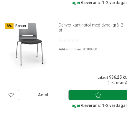
I lager
/
Leverans: 1-2 vardagar
Denver kantinstol med dyna, grå, 2
8%
Bonus
st
Artikelnummer 80180850
936,25 kr.
paket á
(inkl. moms)
Antal
I lager
/
Leverans: 1-2 vardagar