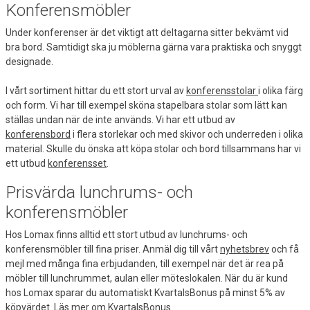
Konferensmöbler
Under konferenser är det viktigt att deltagarna sitter bekvämt vid
bra bord. Samtidigt ska ju möblerna gärna vara praktiska och snyggt
designade.
I vårt sortiment hittar du ett stort urval av
konferensstolar
i olika färg
och form. Vi har till exempel sköna stapelbara stolar som lätt kan
ställas undan när de inte används. Vi har ett utbud av
konferensbord
i flera storlekar och med skivor och underreden i olika
material. Skulle du önska att köpa stolar och bord tillsammans har vi
ett utbud
konferensset
.
Prisvärda lunchrums- och
konferensmöbler
Hos Lomax finns alltid ett stort utbud av lunchrums- och
konferensmöbler till fina priser. Anmäl dig till vårt
nyhetsbrev
och få
mejl med många fina erbjudanden, till exempel när det är rea på
möbler till lunchrummet, aulan eller möteslokalen. När du är kund
hos Lomax sparar du automatiskt KvartalsBonus på minst 5% av
köpvärdet.
Läs mer om KvartalsBonus.