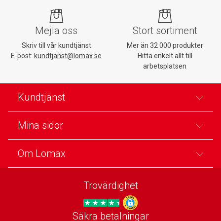
Mejla oss
Stort sortiment
Skriv till vår kundtjänst
Mer än 32 000 produkter
E-post:
kundtjanst@lomax.se
Hitta enkelt allt till
arbetsplatsen
Kundtjänst
Mina sidor
Om Lomax
Trovärdighet
Säkra betalningar
Trygg E-handel