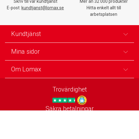
Skriv till vår kundtjänst
Mer än 32 000 produkter
E-post:
kundtjanst@lomax.se
Hitta enkelt allt till
arbetsplatsen
Kundtjänst
Mina sidor
Om Lomax
Trovärdighet
Säkra betalningar
Trygg E-handel
Följ oss på sociala medier
Lomax DK Facebook
Lomax SE LinkIn