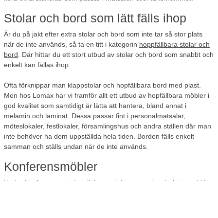
Stolar och bord som lätt fälls ihop
Är du på jakt efter extra stolar och bord som inte tar så stor plats
när de inte används, så ta en titt i kategorin
hoppfällbara stolar och
bord
. Där hittar du ett stort utbud av stolar och bord som snabbt och
enkelt kan fällas ihop.
Ofta förknippar man klappstolar och hopfällbara bord med plast.
Men hos Lomax har vi framför allt ett utbud av hopfällbara möbler i
god kvalitet som samtidigt är lätta att hantera, bland annat i
melamin och laminat. Dessa passar fint i personalmatsalar,
möteslokaler, festlokaler, församlingshus och andra ställen där man
inte behöver ha dem uppställda hela tiden. Borden fälls enkelt
samman och ställs undan när de inte används.
Konferensmöbler
Under konferenser är det viktigt att deltagarna sitter bekvämt vid bra
bord. Samtidigt ska ju möblerna gärna vara praktiska och snyggt
designade.