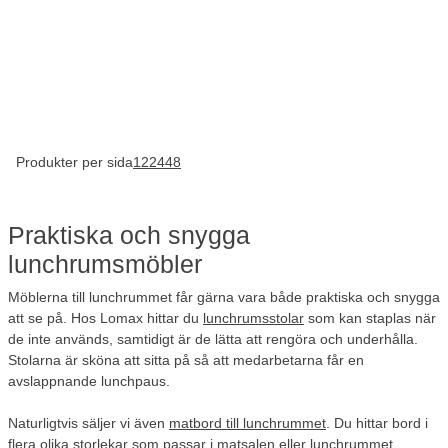
Produkter per sida
12
24
48
Praktiska och snygga
lunchrumsmöbler
Möblerna till lunchrummet får gärna vara både praktiska och snygga
att se på. Hos Lomax hittar du
lunchrumsstolar
som kan staplas när
de inte används, samtidigt är de lätta att rengöra och underhålla.
Stolarna är sköna att sitta på så att medarbetarna får en
avslappnande lunchpaus.
Naturligtvis säljer vi även
matbord till lunchrummet
. Du hittar bord i
flera olika storlekar som passar i matsalen eller lunchrummet.