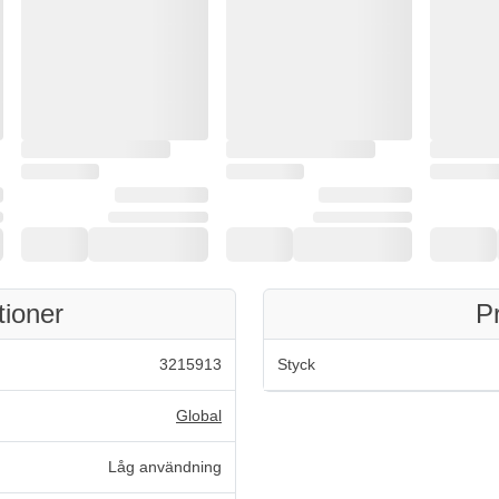
tioner
P
3215913
Styck
Global
Låg användning