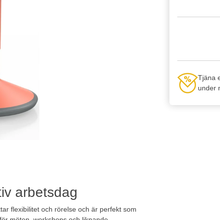
Tjäna 
under n
tiv arbetsdag
tar flexibilitet och rörelse och är perfekt som
ol för möten, workshops och liknande.