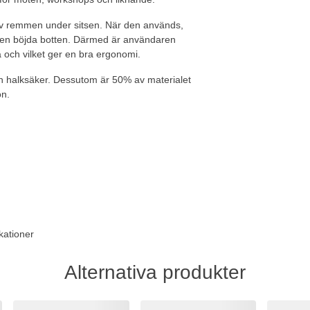
lp av remmen under sitsen. När den används,
 den böjda botten. Därmed är användaren
a och vilket ger en bra ergonomi.
n halksäker. Dessutom är 50% av materialet
on.
kationer
Alternativa produkter