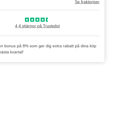
Se fraktpriser
4,4 stjärnor på Trustpilot
en bonus på 8% som ger dig extra rabatt på dina köp
ästa kvartal!