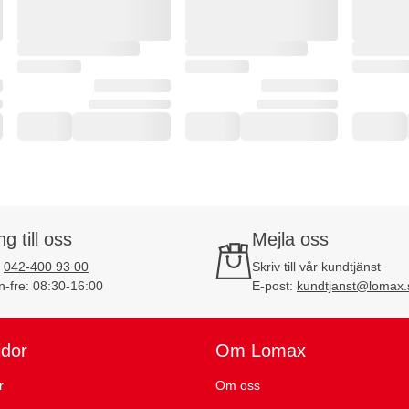
ng till oss
Mejla oss
:
042-400 93 00
Skriv till vår kundtjänst
-fre: 08:30-16:00
E-post:
kundtjanst@lomax.
idor
Om Lomax
r
Om oss