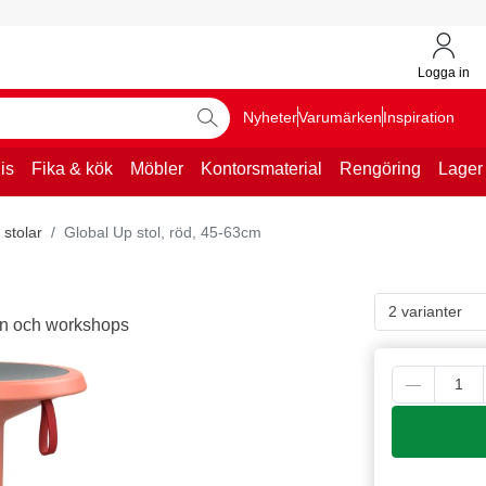
Logga in
Nyheter
Varumärken
Inspiration
is
Fika & kök
Möbler
Kontorsmaterial
Rengöring
Lager
stolar
Global Up stol, röd, 45-63cm
m
2 varianter
öten och workshops