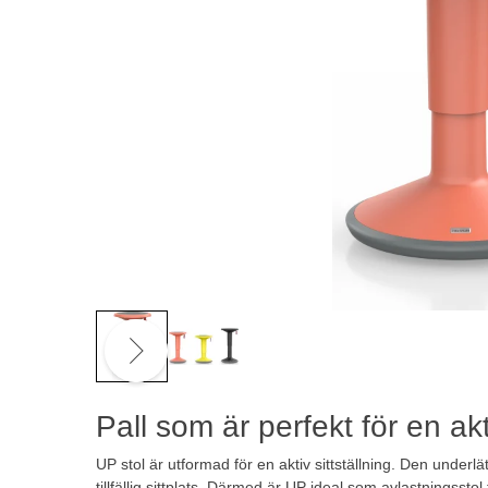
Pall som är perfekt för en ak
UP stol är utformad för en aktiv sittställning. Den underlät
tillfällig sittplats. Därmed är UP ideal som avlastningsst