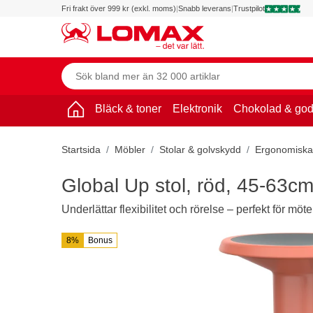
Fri frakt över 999 kr (exkl. moms)
|
Snabb leverans
|
Trustpilot
Bläck & toner
Elektronik
Chokolad & god
Startsida
Möbler
Stolar & golvskydd
Ergonomiska 
Global Up stol, röd, 45-63c
Underlättar flexibilitet och rörelse – perfekt för m
8%
Bonus