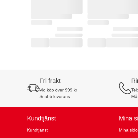
Fri frakt
Ri
Vid köp över 999 kr
Tel
Snabb leverans
Mån
Kundtjänst
Mina s
Kundtjänst
Mina sido