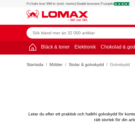
Fri frakt över 999 kr (exkl. moms)
|
Snabb leverans
|
Trustpilot
Bläck & toner
Elektronik
Chokolad & god
Startsida
Möbler
Stolar & golvskydd
Golvskydd
Letar du efter ett praktisk och halkfri golvskydd för kont
rätt storlek för din a