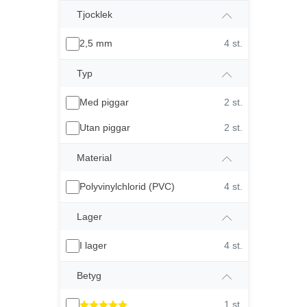
Tjocklek
2,5 mm
4 st.
Typ
Med piggar
2 st.
Utan piggar
2 st.
Material
Polyvinylchlorid (PVC)
4 st.
Lager
I lager
4 st.
Betyg
1 st.