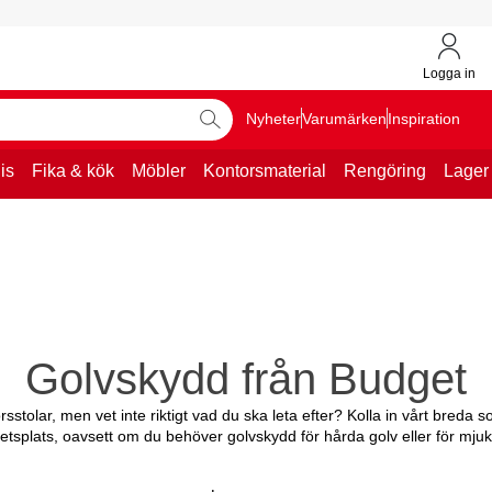
Logga in
Nyheter
Varumärken
Inspiration
is
Fika & kök
Möbler
Kontorsmaterial
Rengöring
Lager
Golvskydd från Budget
orsstolar, men vet inte riktigt vad du ska leta efter? Kolla in vårt bred
rbetsplats, oavsett om du behöver golvskydd för hårda golv eller för mjuk