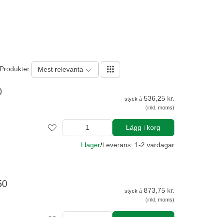
 Produkter
Mest relevanta
0
536,25 kr.
styck á
(inkl. moms)
Lägg i korg
I lager
/
Leverans: 1-2 vardagar
50
873,75 kr.
styck á
(inkl. moms)