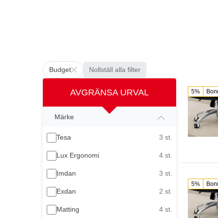
Budget
Nollställ alla filter
AVGRÄNSA URVAL
5%
Bon
Märke
Tesa
3 st.
Lux Ergonomi
4 st.
Imdan
3 st.
5%
Bon
Exdan
2 st.
Matting
4 st.