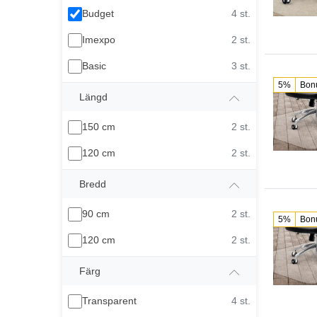
Budget
4 st.
Imexpo
2 st.
Basic
3 st.
5%
Bon
Längd
150 cm
2 st.
120 cm
2 st.
Bredd
90 cm
2 st.
5%
Bon
120 cm
2 st.
Färg
Transparent
4 st.