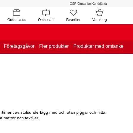
CSR
|
Omtanke
|
Kundtjänst
Orderstatus
Ombeställ
Favoriter
Varukorg
Företagsgåvor
Fler produkter
Produkter med omtanke
a sortiment av stolsunderlägg med och utan piggar och hitta
a mattor och textilier.