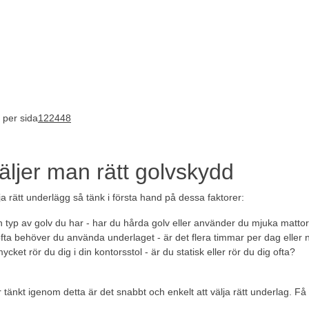
 per sida
12
24
48
äljer man rätt golvskydd
lja rätt underlägg så tänk i första hand på dessa faktorer:
n typ av golv du har - har du hårda golv eller använder du mjuka matto
fta behöver du använda underlaget - är det flera timmar per dag eller
ycket rör du dig i din kontorsstol - är du statisk eller rör du dig ofta?
 tänkt igenom detta är det snabbt och enkelt att välja rätt underlag. Få