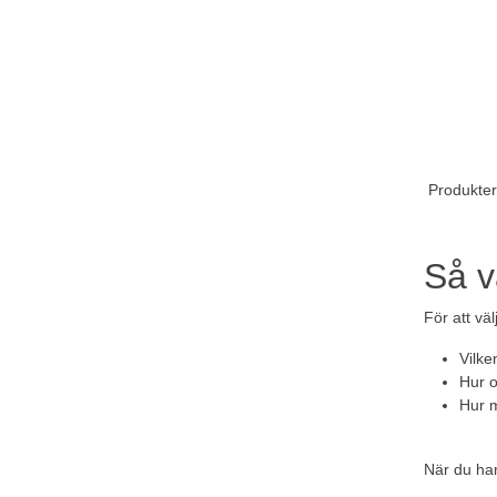
Produkter
Så v
För att vä
Vilke
Hur o
Hur m
När du har