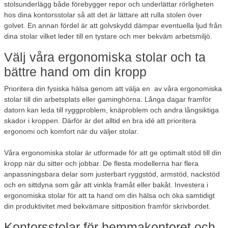
stolsunderlägg både förebygger repor och underlättar rörligheten
hos dina kontorsstolar så att det är lättare att rulla stolen över
golvet. En annan fördel är att golvskydd dämpar eventuella ljud från
dina stolar vilket leder till en tystare och mer bekväm arbetsmiljö.
Välj våra ergonomiska stolar och ta
bättre hand om din kropp
Prioritera din fysiska hälsa genom att välja en av våra ergonomiska
stolar till din arbetsplats eller gaminghörna. Långa dagar framför
datorn kan leda till ryggproblem, knäproblem och andra långsiktiga
skador i kroppen. Därför är det alltid en bra idé att prioritera
ergonomi och komfort när du väljer stolar.
Våra ergonomiska stolar är utformade för att ge optimalt stöd till din
kropp när du sitter och jobbar. De flesta modellerna har flera
anpassningsbara delar som justerbart ryggstöd, armstöd, nackstöd
och en sittdyna som går att vinkla framåt eller bakåt. Investera i
ergonomiska stolar för att ta hand om din hälsa och öka samtidigt
din produktivitet med bekvämare sittposition framför skrivbordet.
Kontorsstolar för hemmakontoret och