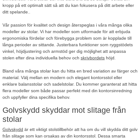
kropp på ett optimalt sätt så att du kan fokusera på ditt arbete eller
ditt spelande..
Vår passion för kvalitet och design återspeglas i våra många olika
modeller av stolar. Vi har modeller som utformade för att erbjuda
ergonomiska fördelar och förebygga problem som är kopplade till
långa perioder av sittande. Justerbara funktioner som ryggstödets
vinkel, höjdjustering och armstöd ger dig möjlighet att anpassa
stolen efter dina individuella behov och
skrivbordets
höjd.
Bland våra många stolar kan du hitta en bred variation av färger och
material. Välj mellan en modern och elegant kontorsstol eller
enklare balansstolar och sadelstolar. Du kommer garanterat att hitta
flera modeller som både passar perfekt med din kontorsinredning
och uppfyller dina specifika behov.
Golvskydd skyddar mot slitage från
stolar
Golvskydd
är ett viktigt stolstillbehör att ha om du vill skydda ditt golv
från slitage som kan orsakas av din kontorsstol. Dessa smarta