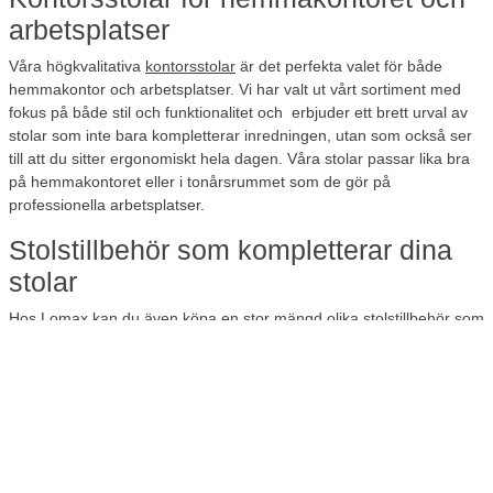
arbetsplatser
Våra högkvalitativa
kontorsstolar
är det perfekta valet för både
hemmakontor och arbetsplatser. Vi har valt ut vårt sortiment med
fokus på både stil och funktionalitet och erbjuder ett brett urval av
stolar som inte bara kompletterar inredningen, utan som också ser
till att du sitter ergonomiskt hela dagen. Våra stolar passar lika bra
på hemmakontoret eller i tonårsrummet som de gör på
professionella arbetsplatser.
Stolstillbehör som kompletterar dina
stolar
Hos Lomax kan du även köpa en stor mängd olika
stolstillbehör
som
kan komplettera och förbättra dina stolar på alla möjliga sätt. I vårt
sortiment hittar du en mängd olika tillval som du kan använda till
exempel för att anpassa dina stolar efter dina behov eller skydda
tyget på stolsdynorna. Vi har även flera högkvalitativa reservdelar
för dig som inte vill köpa en helt ny stol om en del av stolen har
börjat krångla eller gått sönder.