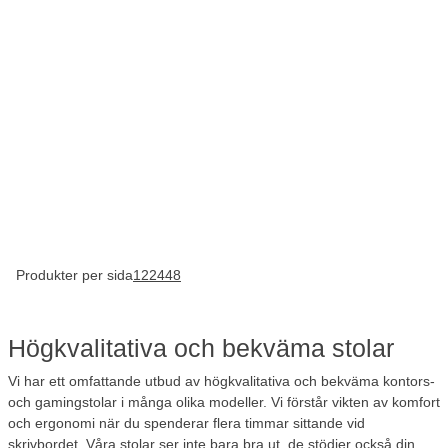
Produkter per sida
12
24
48
Högkvalitativa och bekväma stolar
Vi har ett omfattande utbud av högkvalitativa och bekväma kontors-
och gamingstolar i många olika modeller. Vi förstår vikten av komfort
och ergonomi när du spenderar flera timmar sittande vid
skrivbordet. Våra stolar ser inte bara bra ut, de stödjer också din