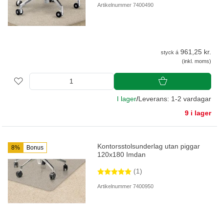
Artikelnummer 7400490
961,25 kr.
styck á
(inkl. moms)
I lager
/
Leverans: 1-2 vardagar
9 i lager
Kontorsstolsunderlag utan piggar
8%
Bonus
120x180 Imdan
(1)
Artikelnummer 7400950