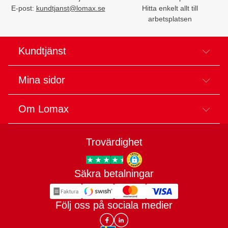
E-post:
kundtjanst@lomax.se
Hitta enkelt allt till
arbetsplatsen
Kundtjänst
Mina sidor
Om Lomax
Trovärdighet
Säkra betalningar
Trygg E-handel
Följ oss på sociala medier
Lomax DK Facebook
Lomax SE LinkIn