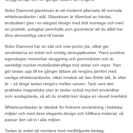
Nobo Diamond-glasskivan är ett modernt alternativ till normala
whiteboardtavlor i stål. Glasskivan är tillverkad av härdat,
brottsäkert glas i en elegant design med dolt montage och med
en praktisk, avtagbar pennhylla som garanterar att du alltid har
dina skrivverktyg nära till hands.
Nobo Diamond har en slät och icke-porös yta, vilket ger
användarna en enkel och smidig skrivupplevelse. Ytans positiva
egenskaper motverkar skuggning och pennmärken och är
samtidigt mycket motståndskraftiga mot stötar och repor. Ytan
gör tavlan upp till tre gånger lättare att rengöra jämfört med
vanliga whiteboardtavlor, vilket innebär att den förblir blå, år efter
år – så länge tavlan rengörs mellan varven. Tack vare den
praktiska magnetiska ytan är tavlan också mycket användbar
som anslagstavla, så att du snabbt kan skapa en visuell överblick.
Whiteboardtavlan är idealisk för frekvent användning i hektiska
miljöer och med dess eleganta design och hållbara material, så
passar den väl in i alla miljöer.
Tavlan är enkel att montera med medföljande beslag.