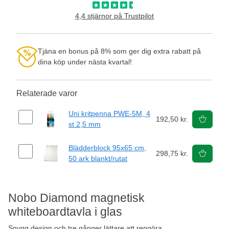
4,4 stjärnor på Trustpilot
Tjäna en bonus på 8% som ger dig extra rabatt på
dina köp under nästa kvartal!
Relaterade varor
Uni kritpenna PWE-5M, 4
192,50 kr.
st 2,5 mm
Blädderblock 95x65 cm,
298,75 kr.
50 ark blankt/rutat
Nobo Diamond magnetisk
whiteboardtavla i glas
Snygg design och tre gånger lättare att rengöra