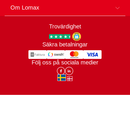
Om Lomax
Trovärdighet
Säkra betalningar
Trygg E-handel
Följ oss på sociala medier
Lomax DK Facebook
Lomax SE LinkIn
sv-SE
da-DK