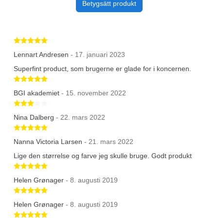
Betygsätt produkt
Betygsatt 5 av 5 stjärnor
Lennart Andresen
- 17. januari 2023
Superfint product, som brugerne er glade for i koncernen.
Betygsatt 5 av 5 stjärnor
BGI akademiet
- 15. november 2022
Betygsatt 3 av 5 stjärnor
Nina Dalberg
- 22. mars 2022
Betygsatt 5 av 5 stjärnor
Nanna Victoria Larsen
- 21. mars 2022
Lige den størrelse og farve jeg skulle bruge. Godt produkt
Betygsatt 5 av 5 stjärnor
Helen Grønager
- 8. augusti 2019
Betygsatt 5 av 5 stjärnor
Helen Grønager
- 8. augusti 2019
Betygsatt 5 av 5 stjärnor