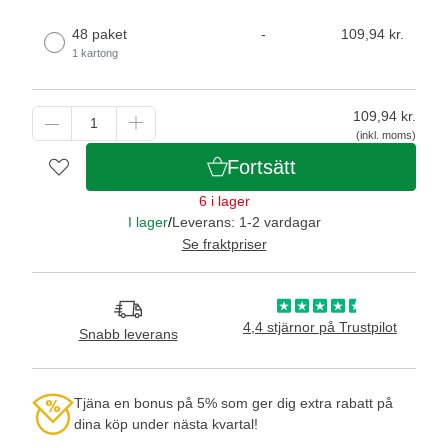
48 paket
-
109,94 kr.
1 kartong
109,94
kr.
(inkl. moms)
Fortsätt
6 i lager
I lager
/
Leverans: 1-2 vardagar
Se fraktpriser
4,4 stjärnor på Trustpilot
Snabb leverans
Tjäna en bonus på 5% som ger dig extra rabatt på
dina köp under nästa kvartal!