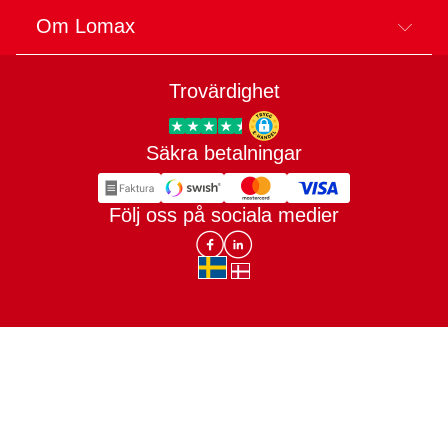
Om Lomax
Trovärdighet
Säkra betalningar
Trygg E-handel
Följ oss på sociala medier
Lomax DK Facebook
Lomax SE LinkIn
sv-SE
da-DK