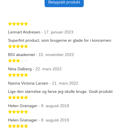
Betygsätt produkt
Betygsatt 5 av 5 stjärnor
Lennart Andresen
- 17. januari 2023
Superfint product, som brugerne er glade for i koncernen.
Betygsatt 5 av 5 stjärnor
BGI akademiet
- 15. november 2022
Betygsatt 3 av 5 stjärnor
Nina Dalberg
- 22. mars 2022
Betygsatt 5 av 5 stjärnor
Nanna Victoria Larsen
- 21. mars 2022
Lige den størrelse og farve jeg skulle bruge. Godt produkt
Betygsatt 5 av 5 stjärnor
Helen Grønager
- 8. augusti 2019
Betygsatt 5 av 5 stjärnor
Helen Grønager
- 8. augusti 2019
Betygsatt 5 av 5 stjärnor