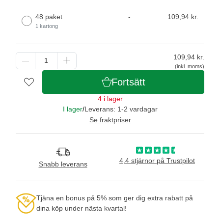
48 paket
-
109,94 kr.
1 kartong
109,94
kr.
(inkl. moms)
Fortsätt
4 i lager
I lager
/
Leverans: 1-2 vardagar
Se fraktpriser
4,4 stjärnor på Trustpilot
Snabb leverans
Tjäna en bonus på 5% som ger dig extra rabatt på
dina köp under nästa kvartal!