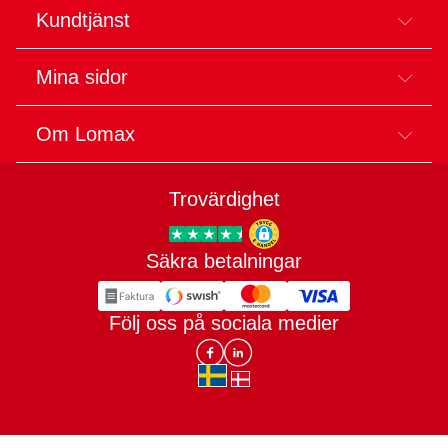
Kundtjänst
Mina sidor
Om Lomax
Trovärdighet
Säkra betalningar
Trygg E-handel
Följ oss på sociala medier
Lomax DK Facebook
Lomax SE LinkIn
sv-SE
da-DK