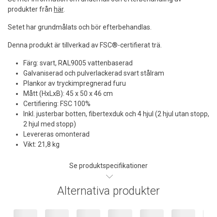
produkter från
här
.
Setet har grundmålats och bör efterbehandlas.
Denna produkt är tillverkad av FSC®-certifierat trä.
Färg: svart, RAL9005 vattenbaserad
Galvaniserad och pulverlackerad svart stålram
Plankor av tryckimpregnerad furu
Mått (HxLxB): 45 x 50 x 46 cm
Certifiering: FSC 100%
Inkl. justerbar botten, fibertexduk och 4 hjul (2 hjul utan stopp,
2 hjul med stopp)
Levereras omonterad
Vikt: 21,8 kg
Se produktspecifikationer
Alternativa produkter