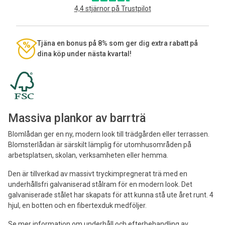
4,4 stjärnor på Trustpilot
Tjäna en bonus på 8% som ger dig extra rabatt på
dina köp under nästa kvartal!
Massiva plankor av barrträ
Blomlådan ger en ny, modern look till trädgården eller terrassen.
Blomsterlådan är särskilt lämplig för utomhusområden på
arbetsplatsen, skolan, verksamheten eller hemma.
Den är tillverkad av massivt tryckimpregnerat trä med en
underhållsfri galvaniserad stålram för en modern look. Det
galvaniserade stålet har skapats för att kunna stå ute året runt. 4
hjul, en botten och en fibertexduk medföljer.
Se mer information om underhåll och efterbehandling av