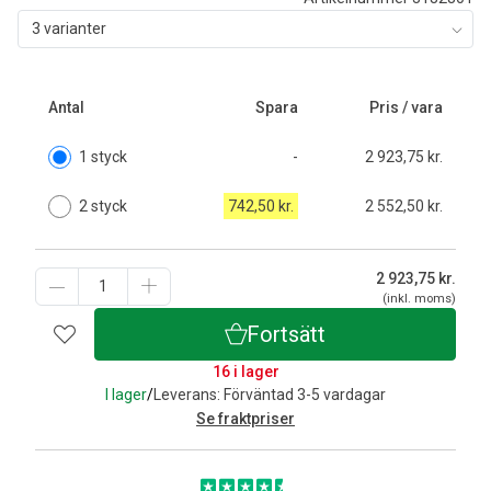
3 varianter
Antal
Spara
Pris / vara
1 styck
-
2 923,75 kr.
2 styck
742,50 kr.
2 552,50 kr.
2 923,75
kr.
(inkl. moms)
Fortsätt
16 i lager
I lager
/
Leverans: Förväntad 3-5 vardagar
Se fraktpriser