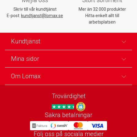
Skriv till vår kundtjänst
Mer än 32 000 produkter
E-post:
kundtjanst@lomax.se
Hitta enkelt allt till
arbetsplatsen
Kundtjänst
Mina sidor
Om Lomax
Trovärdighet
Säkra betalningar
Trygg E-handel
Följ oss på sociala medier