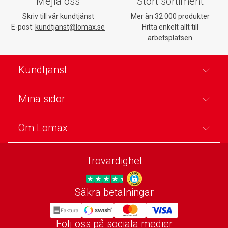
Mejla oss
Stort sortiment
Skriv till vår kundtjänst
Mer än 32 000 produkter
E-post:
kundtjanst@lomax.se
Hitta enkelt allt till
arbetsplatsen
Kundtjänst
Mina sidor
Om Lomax
Trovärdighet
Säkra betalningar
Trygg E-handel
Följ oss på sociala medier