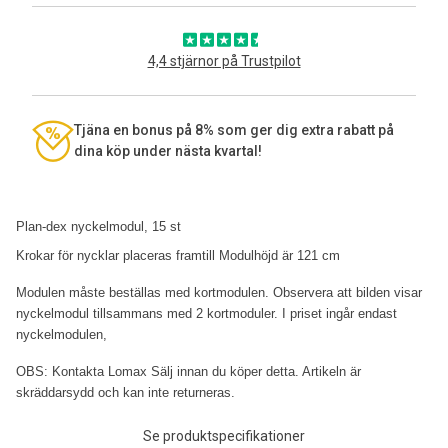
4,4 stjärnor på Trustpilot
Tjäna en bonus på 8% som ger dig extra rabatt på
dina köp under nästa kvartal!
Plan-dex nyckelmodul, 15 st
Krokar för nycklar placeras framtill Modulhöjd är 121 cm
Modulen måste beställas med kortmodulen.
Observera att bilden visar
nyckelmodul tillsammans med 2 kortmoduler. I priset ingår endast
nyckelmodulen,
OBS: Kontakta Lomax Sälj innan du köper detta. Artikeln är
skräddarsydd och kan inte returneras.
Se produktspecifikationer