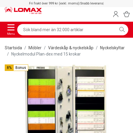
Fri frakt över 999 kr (exkl. moms)
|
Snabb leverans
|
Menu
Startsida
Möbler
Värdeskåp & nyckelskåp
Nyckelskyltar
Nyckelmodul Plan-dex med 15 krokar
8%
Bonus