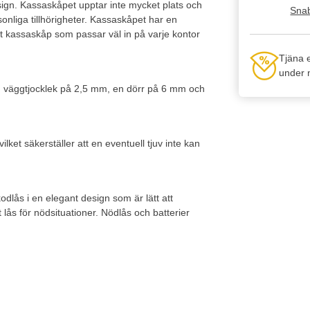
gn. Kassaskåpet upptar inte mycket plats och
Snab
nliga tillhörigheter. Kassaskåpet har en
Ett kassaskåp som passar väl in på varje kontor
Tjäna 
under n
 en väggtjocklek på 2,5 mm, en dörr på 6 mm och
ilket säkerställer att en eventuell tjuv inte kan
odlås i en elegant design som är lätt att
ås för nödsituationer. Nödlås och batterier