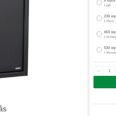
9 styck
1 pall
230 sty
1 20con
460 sty
1 40-fots
530 sty
1 40conh
ås