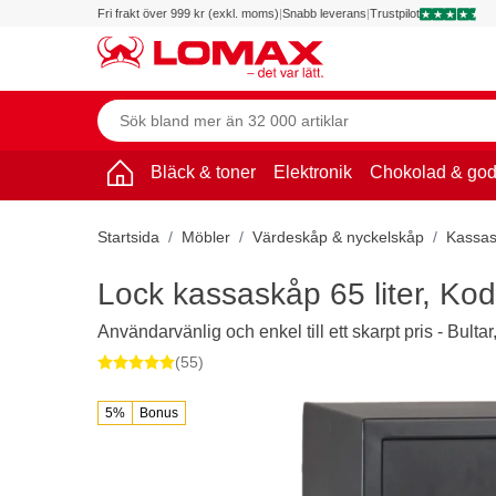
Fri frakt över 999 kr (exkl. moms)
|
Snabb leverans
|
Trustpilot
Bläck & toner
Elektronik
Chokolad & god
Startsida
Möbler
Värdeskåp & nyckelskåp
Kassa
Lock kassaskåp 65 liter, K
Användarvänlig och enkel till ett skarpt pris - Bulta
(55)
5%
Bonus