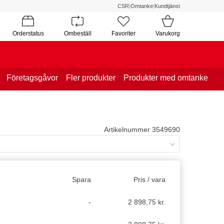
CSR
|
Omtanke
|
Kundtjänst
Orderstatus
Ombeställ
Favoriter
Varukorg
Företagsgåvor
Fler produkter
Produkter med omtanke
Artikelnummer 3549690
Spara
Pris / vara
-
2 898,75 kr.