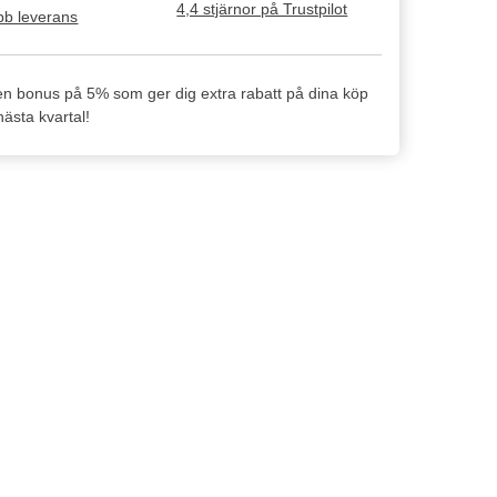
4,4 stjärnor på Trustpilot
b leverans
en bonus på 5% som ger dig extra rabatt på dina köp
ästa kvartal!