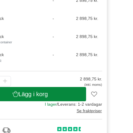
-
2 898,75 kr.
ck
-
2 898,75 kr.
ck
-
2 898,75 kr.
container
ck
-
2 898,75 kr.
q
2 898,75
kr.
(inkl. moms)
Lägg i korg
I lager
/
Leverans: 1-2 vardagar
Se fraktpriser