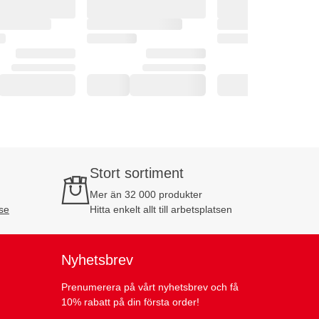
Stort sortiment
Mer än 32 000 produkter
se
Hitta enkelt allt till arbetsplatsen
Nyhetsbrev
Prenumerera på vårt nyhetsbrev och få
10% rabatt på din första order!