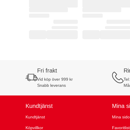
Fri frakt
Ri
Vid köp över 999 kr
Tel
Snabb leverans
Mån
Kundtjänst
Mina s
Kundtjänst
Mina sido
Köpvillkor
Favoritlis