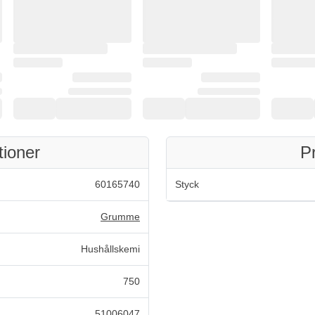
tioner
P
60165740
Styck
Grumme
Hushållskemi
750
51006047