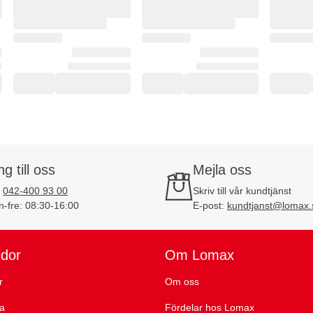
ng till oss
Mejla oss
:
042-400 93 00
Skriv till vår kundtjänst
-fre: 08:30-16:00
E-post:
kundtjanst@lomax.
idor
Om Lomax
r
Om oss
ta
Fördelar hos Lomax