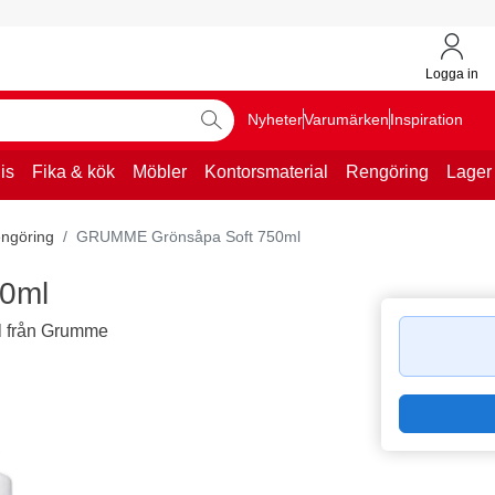
Logga in
Nyheter
Varumärken
Inspiration
is
Fika & kök
Möbler
Kontorsmaterial
Rengöring
Lager
engöring
GRUMME Grönsåpa Soft 750ml
0ml
el från Grumme