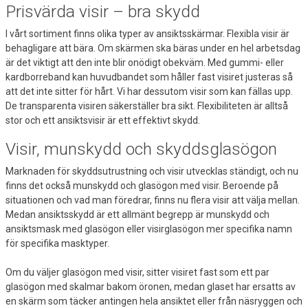
Prisvärda visir – bra skydd
I vårt sortiment finns olika typer av ansiktsskärmar. Flexibla visir är
behagligare att bära. Om skärmen ska bäras under en hel arbetsdag
är det viktigt att den inte blir onödigt obekväm. Med gummi- eller
kardborreband kan huvudbandet som håller fast visiret justeras så
att det inte sitter för hårt. Vi har dessutom visir som kan fällas upp.
De transparenta visiren säkerställer bra sikt. Flexibiliteten är alltså
stor och ett ansiktsvisir är ett effektivt skydd.
Visir, munskydd och skyddsglasögon
Marknaden för skyddsutrustning och visir utvecklas ständigt, och nu
finns det också munskydd och glasögon med visir. Beroende på
situationen och vad man föredrar, finns nu flera visir att välja mellan.
Medan ansiktsskydd är ett allmänt begrepp är munskydd och
ansiktsmask med glasögon eller visirglasögon mer specifika namn
för specifika masktyper.
Om du väljer glasögon med visir, sitter visiret fast som ett par
glasögon med skalmar bakom öronen, medan glaset har ersatts av
en skärm som täcker antingen hela ansiktet eller från näsryggen och