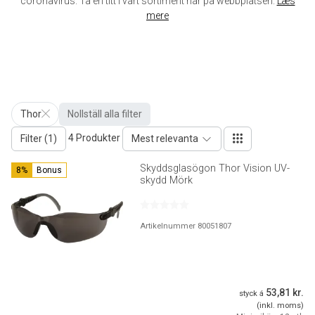
coronavirus. Ta en titt i vårt sortiment här på webbplatsen.
Læs
mere
Thor
Nollställ alla filter
4 Produkter
Filter (1)
Mest relevanta
Skyddsglasögon Thor Vision UV-
8%
Bonus
skydd Mörk
Artikelnummer 80051807
53,81 kr.
styck á
(inkl. moms)