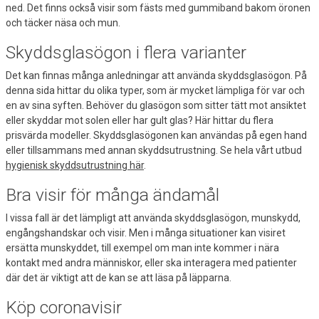
ned. Det finns också visir som fästs med gummiband bakom öronen
och täcker näsa och mun.
Skyddsglasögon i flera varianter
Det kan finnas många anledningar att använda skyddsglasögon. På
denna sida hittar du olika typer, som är mycket lämpliga för var och
en av sina syften. Behöver du glasögon som sitter tätt mot ansiktet
eller skyddar mot solen eller har gult glas? Här hittar du flera
prisvärda modeller. Skyddsglasögonen kan användas på egen hand
eller tillsammans med annan skyddsutrustning. Se hela vårt utbud
hygienisk skyddsutrustning här
.
Bra visir för många ändamål
I vissa fall är det lämpligt att använda skyddsglasögon, munskydd,
engångshandskar och visir. Men i många situationer kan visiret
ersätta munskyddet, till exempel om man inte kommer i nära
kontakt med andra människor, eller ska interagera med patienter
där det är viktigt att de kan se att läsa på läpparna.
Köp coronavisir