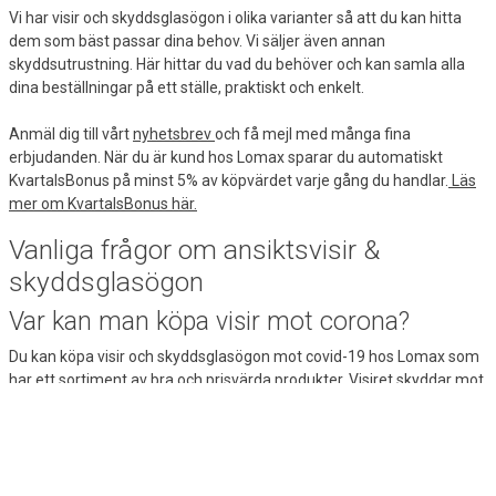
Vi har visir och skyddsglasögon i olika varianter så att du kan hitta
dem som bäst passar dina behov. Vi säljer även annan
skyddsutrustning. Här hittar du vad du behöver och kan samla alla
dina beställningar på ett ställe, praktiskt och enkelt.
Anmäl dig till vårt
nyhetsbrev
och få mejl med många fina
erbjudanden. När du är kund hos Lomax sparar du automatiskt
KvartalsBonus på minst 5% av köpvärdet varje gång du handlar.
Läs
mer om KvartalsBonus här.
Vanliga frågor om ansiktsvisir &
skyddsglasögon
Var kan man köpa visir mot corona?
Du kan köpa visir och skyddsglasögon mot covid-19 hos Lomax som
har ett sortiment av bra och prisvärda produkter. Visiret skyddar mot
stänk från vätskor och utandning, så hela ansiktet är skyddat mot
viruset. Om du har användning för andra skyddsprodukter har vi
även
munskydd
,
handsprit
och
engångshandskar
i sortimentet.
Kan man återanvända ett visir?