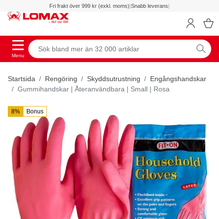
Fri frakt över 999 kr (exkl. moms)
|
Snabb leverans
|
Menu
Startsida
Rengöring
Skyddsutrustning
Engångshandskar
Gummihandskar | Återanvändbara | Small | Rosa
8%
Bonus