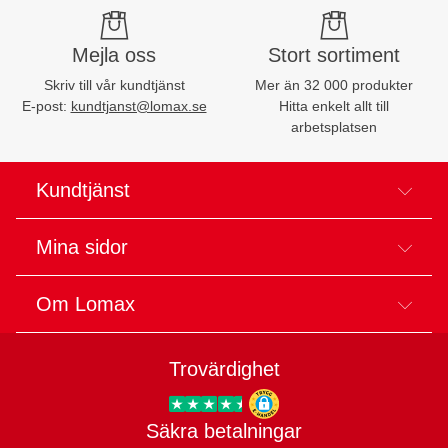
Mejla oss
Stort sortiment
Skriv till vår kundtjänst
Mer än 32 000 produkter
E-post:
kundtjanst@lomax.se
Hitta enkelt allt till
arbetsplatsen
Kundtjänst
Mina sidor
Om Lomax
Trovärdighet
Säkra betalningar
Trygg E-handel