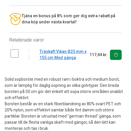
Tjäna en bonus på 8% som ger dig extra rabatt på
dina köp under nästa kvartal!
Relaterade varor
Träskaft Vikan Ø25 mm x
117,44 kr.
155 cm Med gänga
Solid sopborste med en robust ram i bokträ och medium borst,
som är lämplig för daglig sopning av olika golvtyper. Den breda
borsten på 50 cm gör det enkelt att sopa större områden snabbt
och effektivt.
Borsten består av en stark fiberblandning av 80% svart PET och
20% nylon, som effektivt samlar både fint damm och större
partiklar. Borsten är utrustad med "german thread" gänga, som
passar till de flesta vanliga skaft med gängor, så den lätt kan
monteras och tas i bruk.