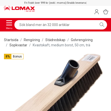
Fri frakt över 999 kr (exkl. moms)
|
Snabb leverans
|
Menu
Startsida
Rengöring
Städredskap
Golvrengöring
Sopkvastar
Kvastskaft, medium borst, 50 cm, trä
8%
Bonus