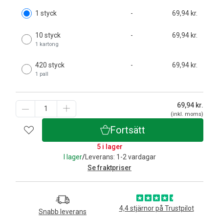
1 styck
-
69,94 kr.
10 styck
-
69,94 kr.
1 kartong
420 styck
-
69,94 kr.
1 pall
69,94
kr.
(inkl. moms)
Fortsätt
5 i lager
I lager
/
Leverans: 1-2 vardagar
Se fraktpriser
4,4 stjärnor på Trustpilot
Snabb leverans