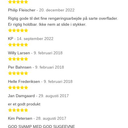
Betygsatt 5 av 5 stjärnor
Philip Fleischer
- 20. december 2022
Rigtig gode til det fine rengøringsarbejde på sarte overflader.
Er rigtig holdbar. Ikke nem at slide i stykker.
Betygsatt 5 av 5 stjärnor
KP
- 14. september 2022
Betygsatt 5 av 5 stjärnor
Willy Larsen
- 9. februari 2018
Betygsatt 5 av 5 stjärnor
Per Bahnsen
- 9. februari 2018
Betygsatt 5 av 5 stjärnor
Helle Frederiksen
- 9. februari 2018
Betygsatt 5 av 5 stjärnor
Jan Damgaard
- 29. augusti 2017
er et godt produkt
Betygsatt 5 av 5 stjärnor
Kim Petersen
- 28. augusti 2017
GOD SVAMP MED GOD SUGEEVNE