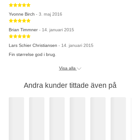
Betygsatt 5 av 5 stjärnor
Yvonne Birch
- 3. maj 2016
Betygsatt 5 av 5 stjärnor
Brian Timmner
- 14. januari 2015
Betygsatt 5 av 5 stjärnor
Lars Schier Christiansen
- 14. januari 2015
Fin størrelse god i brug.
Visa alla
Andra kunder tittade även på