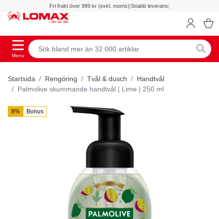
Fri frakt över 999 kr (exkl. moms)
|
Snabb leverans
|
Menu
Startsida
Rengöring
Tvål & dusch
Handtvål
Palmolive skummande handtvål | Lime | 250 ml
8%
Bonus