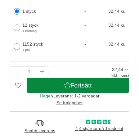
1 styck
-
32,44 kr.
12 styck
-
32,44 kr.
1 kartong
1152 styck
-
32,44 kr.
1 pall
32,44
kr.
(inkl. moms)
Fortsätt
I lager
/
Leverans: 1-2 vardagar
Se fraktpriser
4,4 stjärnor på Trustpilot
Snabb leverans