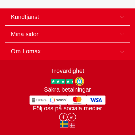
Kundtjänst
Mina sidor
Om Lomax
Trovärdighet
Säkra betalningar
Trygg E-handel
Följ oss på sociala medier
Lomax DK Facebook
Lomax SE LinkIn
sv-SE
da-DK