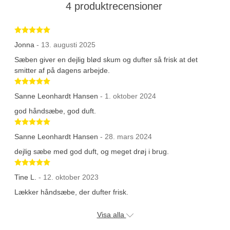
4 produktrecensioner
Betygsatt 5 av 5 stjärnor
Jonna
- 13. augusti 2025
Sæben giver en dejlig blød skum og dufter så frisk at det
smitter af på dagens arbejde.
Betygsatt 5 av 5 stjärnor
Sanne Leonhardt Hansen
- 1. oktober 2024
god håndsæbe, god duft.
Betygsatt 5 av 5 stjärnor
Sanne Leonhardt Hansen
- 28. mars 2024
dejlig sæbe med god duft, og meget drøj i brug.
Betygsatt 5 av 5 stjärnor
Tine L.
- 12. oktober 2023
Lækker håndsæbe, der dufter frisk.
Visa alla