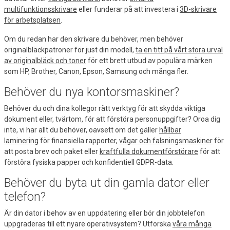
multifunktionsskrivare
eller funderar på att investera i
3D-skrivare
för arbetsplatsen
.
Om du redan har den skrivare du behöver, men behöver
originalbläckpatroner för just din modell,
ta en titt på vårt stora urval
av originalbläck och toner
för ett brett utbud av populära märken
som HP, Brother, Canon, Epson, Samsung och många fler.
Behöver du nya kontorsmaskiner?
Behöver du och dina kollegor rätt verktyg för att skydda viktiga
dokument eller, tvärtom, för att förstöra personuppgifter? Oroa dig
inte, vi har allt du behöver, oavsett om det gäller
hållbar
laminering
för finansiella rapporter,
vågar och falsningsmaskiner
för
att posta brev och paket eller
kraftfulla dokumentförstörare
för att
förstöra fysiska papper och konfidentiell GDPR-data.
Behöver du byta ut din gamla dator eller
telefon?
Är din dator i behov av en uppdatering eller bör din jobbtelefon
uppgraderas till ett nyare operativsystem? Utforska
våra många