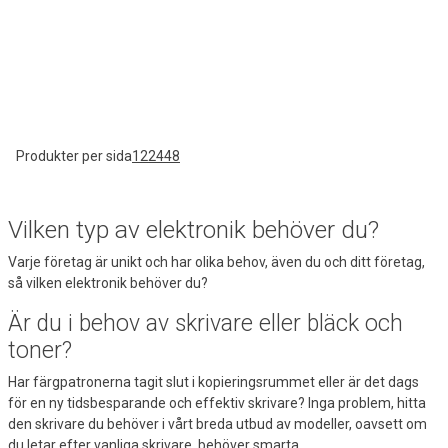
Produkter per sida
12
24
48
Vilken typ av elektronik behöver du?
Varje företag är unikt och har olika behov, även du och ditt företag,
så vilken elektronik behöver du?
Är du i behov av skrivare eller bläck och
toner?
Har färgpatronerna tagit slut i kopieringsrummet eller är det dags
för en ny tidsbesparande och effektiv skrivare? Inga problem, hitta
den skrivare du behöver i vårt breda utbud av modeller, oavsett om
du letar efter
vanliga skrivare
, behöver
smarta