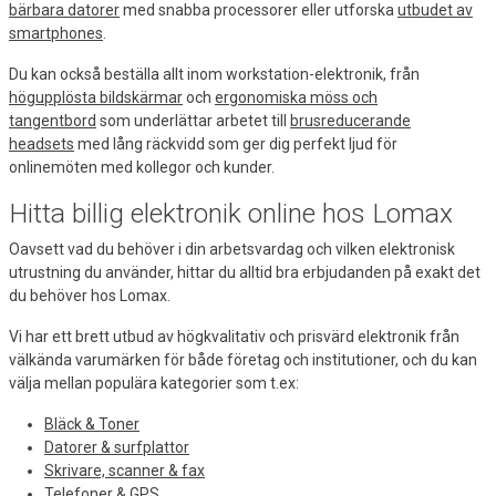
bärbara datorer
med snabba processorer eller utforska
utbudet av
smartphones
.
Du kan också beställa allt inom workstation-elektronik, från
högupplösta bildskärmar
och
ergonomiska möss och
tangentbord
som underlättar arbetet till
brusreducerande
headsets
med lång räckvidd som ger dig perfekt ljud för
onlinemöten med kollegor och kunder.
Hitta billig elektronik online hos Lomax
Oavsett vad du behöver i din arbetsvardag och vilken elektronisk
utrustning du använder, hittar du alltid bra erbjudanden på exakt det
du behöver hos Lomax.
Vi har ett brett utbud av högkvalitativ och prisvärd elektronik från
välkända varumärken för både företag och institutioner, och du kan
välja mellan populära kategorier som t.ex:
Bläck & Toner
Datorer & surfplattor
Skrivare, scanner & fax
Telefoner & GPS