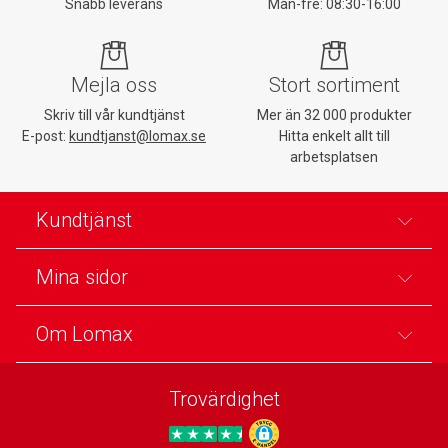
Snabb leverans
Mån-fre: 08:30-16:00
Mejla oss
Stort sortiment
Skriv till vår kundtjänst
Mer än 32 000 produkter
E-post:
kundtjanst@lomax.se
Hitta enkelt allt till
arbetsplatsen
Kundtjänst
Mina sidor
Om Lomax
Trovärdighet