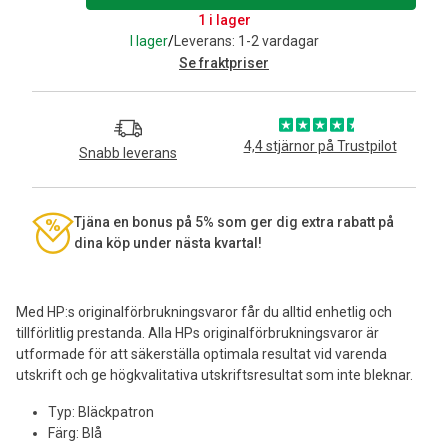
1 i lager
I lager
/
Leverans: 1-2 vardagar
Se fraktpriser
4,4 stjärnor på Trustpilot
Snabb leverans
Tjäna en bonus på 5% som ger dig extra rabatt på
dina köp under nästa kvartal!
Med HP:s originalförbrukningsvaror får du alltid enhetlig och
tillförlitlig prestanda. Alla HPs originalförbrukningsvaror är
utformade för att säkerställa optimala resultat vid varenda
utskrift och ge högkvalitativa utskriftsresultat som inte bleknar.
Typ: Bläckpatron
Färg: Blå