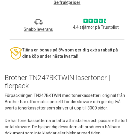
Se fraktpriser
4,4 stjärnor på Trustpilot
Snabb leverans
Tjäna en bonus på 8% som ger dig extra rabatt på
dina köp under nästa kvartal!
Brother TN247BKTWIN lasertoner |
flerpack
Förpackningen TN247BKTWIN med tonerkassetter i original från
Brother har utformats speciellt för din skrivare och ger dig två
svarta tonerkassetter som skriver ut upp till 3000 sidor.
De här tonerkassetterna är lätta att installera och passar ett stort
antal skrivare. De hjälper dig dessutom att producera hållbara
dokument som inte kladdar eller bleknar med tiden.