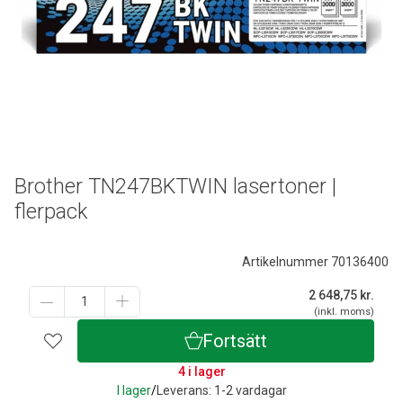
Brother TN247BKTWIN lasertoner |
flerpack
Artikelnummer 70136400
2 648,75
kr.
(inkl. moms)
Fortsätt
4 i lager
I lager
/
Leverans: 1-2 vardagar