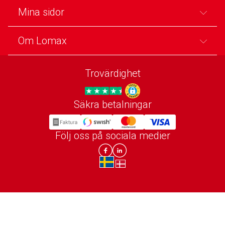
Mina sidor
Om Lomax
Trovärdighet
Säkra betalningar
Trygg E-handel
Följ oss på sociala medier
Lomax DK Facebook
Lomax SE LinkIn
sv-SE
da-DK