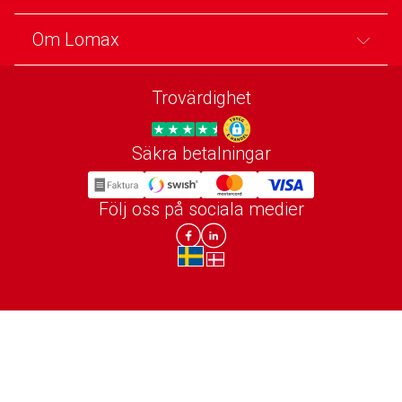
Om Lomax
Trovärdighet
Säkra betalningar
Trygg E-handel
Följ oss på sociala medier
Lomax DK Facebook
Lomax SE LinkIn
sv-SE
da-DK