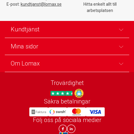
E-post:
kundtjanst@lomax.se
Hitta enkelt allt till
arbetsplatsen
Kundtjänst
Mina sidor
Om Lomax
Trovärdighet
Säkra betalningar
Trygg E-handel
Följ oss på sociala medier
Lomax DK Facebook
Lomax SE LinkIn