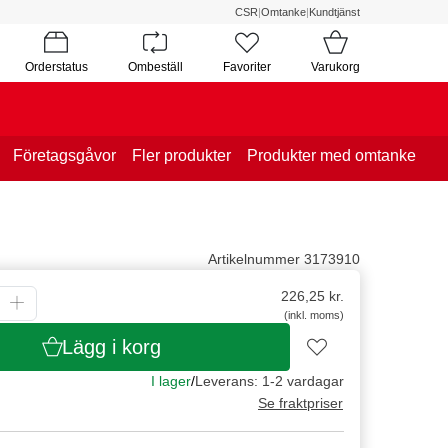
CSR
|
Omtanke
|
Kundtjänst
Orderstatus
Ombeställ
Favoriter
Varukorg
Företagsgåvor
Fler produkter
Produkter med omtanke
Artikelnummer 3173910
226,25
kr.
(inkl. moms)
Lägg i korg
I lager
/
Leverans: 1-2 vardagar
Se fraktpriser