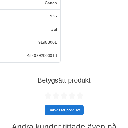
Canon
935
Gul
9195B001
4549292003918
Betygsätt produkt
Betygsatt 0 
Betygsätt produkt
Andra kunder tittade även på