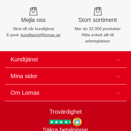
Mejla oss
Stort sortiment
Skriv till vår kundtjänst
Mer än 32 000 produkter
E-post:
kundtjanst@lomax.se
Hitta enkelt allt till
arbetsplatsen
Kundtjänst
Mina sidor
Om Lomax
Trovärdighet
Säkra betalningar
Trygg E-handel