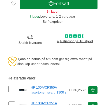
Fortsätt
9 i lager
I lager
/
Leverans: 1-2 vardagar
Se fraktpriser
4,4 stjärnor på Trustpilot
Snabb leverans
Tjäna en bonus på 5% som ger dig extra rabatt på
dina köp under nästa kvartal!
Relaterade varor
HP 130A/CF350A
1 036,25 kr.
lasertoner, svart, 1300 s
HP 130A/CF351A