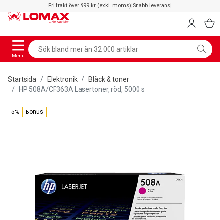
Fri frakt över 999 kr (exkl. moms)
|
Snabb leverans
|
Menu
Startsida
Elektronik
Bläck & toner
HP 508A/CF363A Lasertoner, röd, 5000 s
5%
Bonus