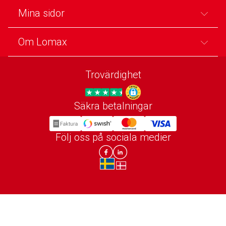
Mina sidor
Om Lomax
Trovärdighet
Säkra betalningar
Trygg E-handel
Följ oss på sociala medier
Lomax DK Facebook
Lomax SE LinkIn
sv-SE
da-DK