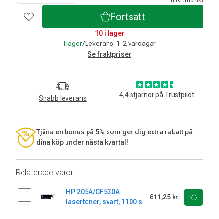
(inkl. moms)
Fortsätt
10 i lager
I lager
/
Leverans: 1-2 vardagar
Se fraktpriser
4,4 stjärnor på Trustpilot
Snabb leverans
Tjäna en bonus på 5% som ger dig extra rabatt på
dina köp under nästa kvartal!
Relaterade varor
HP 205A/CF530A
811,25 kr.
lasertoner, svart, 1100 s