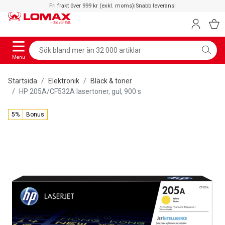
Fri frakt över 999 kr (exkl. moms)
|
Snabb leverans
|
Menu
Startsida
Elektronik
Bläck & toner
HP 205A/CF532A lasertoner, gul, 900 s
5%
Bonus