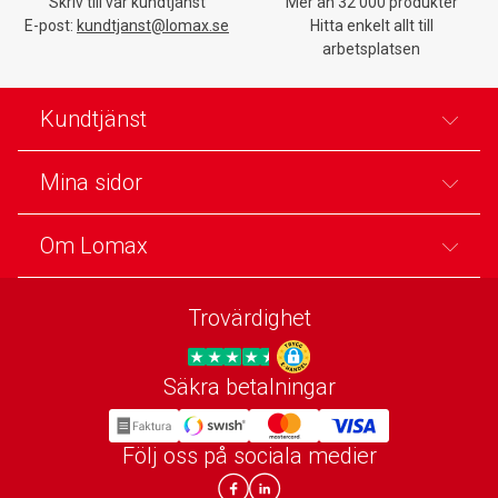
Skriv till vår kundtjänst
Mer än 32 000 produkter
E-post:
kundtjanst@lomax.se
Hitta enkelt allt till
arbetsplatsen
Kundtjänst
Mina sidor
Om Lomax
Trovärdighet
Säkra betalningar
Trygg E-handel
Följ oss på sociala medier
Lomax DK Facebook
Lomax SE LinkIn