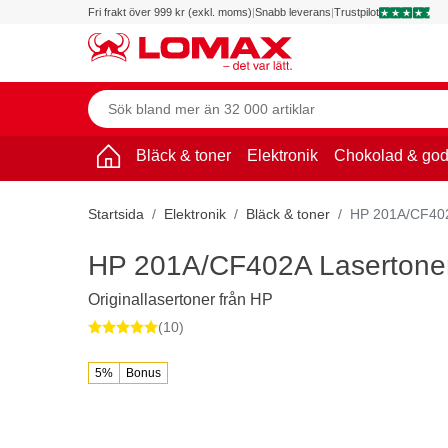
Fri frakt över 999 kr (exkl. moms)
|
Snabb leverans
|
Trustpilot
Bläck & toner
Elektronik
Chokolad & god
Startsida
Elektronik
Bläck & toner
HP 201A/CF402A
HP 201A/CF402A Lasertoner,
Originallasertoner från HP
(10)
5%
Bonus