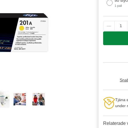
50 styc
1 pall
Snab
Tjäna 
under n
Relaterade 