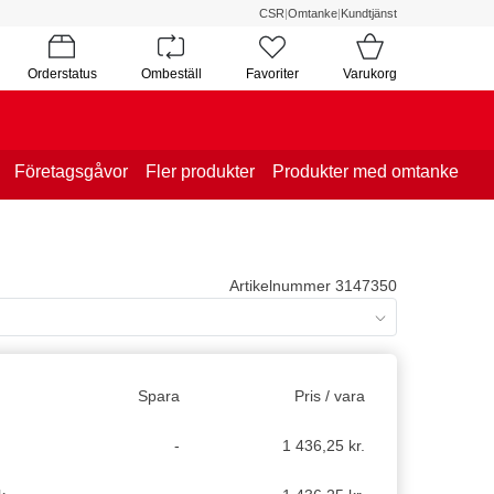
CSR
|
Omtanke
|
Kundtjänst
Orderstatus
Ombeställ
Favoriter
Varukorg
Företagsgåvor
Fler produkter
Produkter med omtanke
Artikelnummer 3147350
Spara
Pris / vara
-
1 436,25 kr.