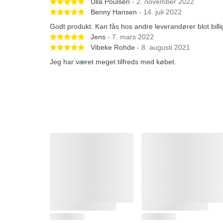
Betygsatt 5 av 5 stjärnor
Ulla Poulsen
- 2. november 2022
Betygsatt 5 av 5 stjärnor
Benny Hansen
- 14. juli 2022
Godt produkt. Kan fås hos andre leverandører blot billi
Betygsatt 5 av 5 stjärnor
Jens
- 7. mars 2022
Betygsatt 5 av 5 stjärnor
Vibeke Rohde
- 8. augusti 2021
Jeg har været meget tilfreds med købet.