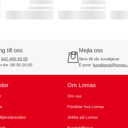
ng till oss
Mejla oss
:
042-400 93 00
Skriv till vår kundtjänst
-fre: 08:30-16:00
E-post:
kundtjanst@lomax.
idor
Om Lomax
r
Om oss
ta
Fördelar hos Lomax
dtjänstärenden
Jobba på Lomax
orik
KvartalsBonus