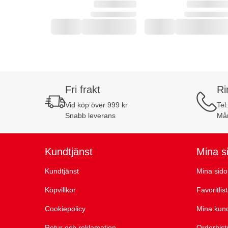
Fri frakt
Ri
Vid köp över 999 kr
Tel
Snabb leverans
Mån
Kundtjänst
Mina s
Kundtjänst
Mina sido
Köpvillkor
Favoritlis
Cookiepolicy
Mina kun
Retur och reklamation
Orderhist