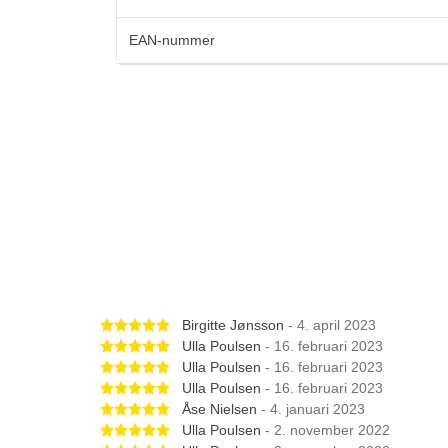
EAN-nummer
Betygsatt 5 av 5 stjärnor
Birgitte Jønsson
- 4. april 2023
Betygsatt 5 av 5 stjärnor
Ulla Poulsen
- 16. februari 2023
Betygsatt 5 av 5 stjärnor
Ulla Poulsen
- 16. februari 2023
Betygsatt 5 av 5 stjärnor
Ulla Poulsen
- 16. februari 2023
Betygsatt 5 av 5 stjärnor
Åse Nielsen
- 4. januari 2023
Betygsatt 5 av 5 stjärnor
Ulla Poulsen
- 2. november 2022