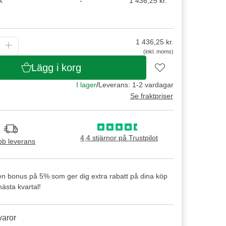
k
-
1 436,25 kr.
1 436,25
kr.
(inkl. moms)
Lägg i korg
I lager
/
Leverans: 1-2 vardagar
Se fraktpriser
4,4 stjärnor på Trustpilot
b leverans
en bonus på 5% som ger dig extra rabatt på dina köp
ästa kvartal!
varor