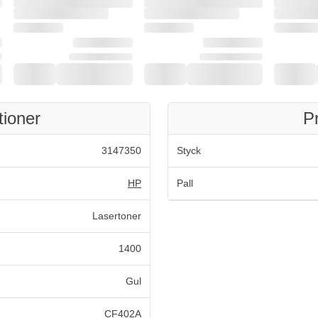
tioner
P
3147350
Styck
HP
Pall
Lasertoner
1400
Gul
CF402A