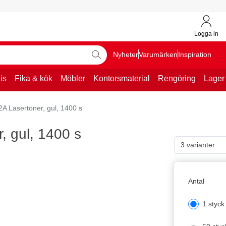
Logga in
Nyheter
Varumärken
Inspiration
is
Fika & kök
Möbler
Kontorsmaterial
Rengöring
Lager
 Lasertoner, gul, 1400 s
 gul, 1400 s
3 varianter
Antal
1 styck