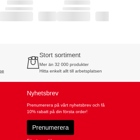
Stort sortiment
Mer än 32 000 produkter
se
Hitta enkelt allt till arbetsplatsen
Nyhetsbrev
Prenumerera på vårt nyhetsbrev och få
10% rabatt på din första order!
Prenumerera