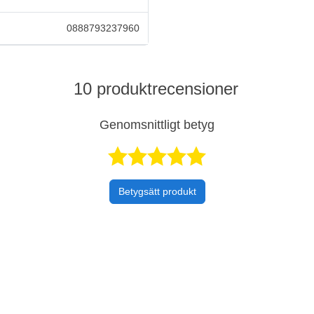
0888793237960
10 produktrecensioner
Genomsnittligt betyg
Betygsatt 5 
Betygsätt produkt