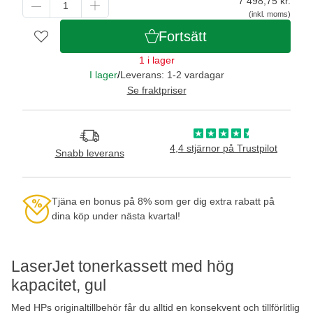
7 498,75
kr.
(inkl. moms)
Fortsätt
1 i lager
I lager
/
Leverans: 1-2 vardagar
Se fraktpriser
4,4 stjärnor på Trustpilot
Snabb leverans
Tjäna en bonus på 8% som ger dig extra rabatt på
dina köp under nästa kvartal!
LaserJet tonerkassett med hög
kapacitet, gul
Med HPs originaltillbehör får du alltid en konsekvent och tillförlitlig