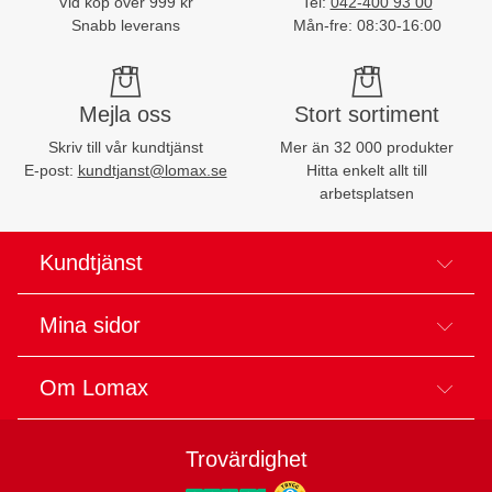
Vid köp över 999 kr
Tel:
042-400 93 00
Snabb leverans
Mån-fre: 08:30-16:00
Mejla oss
Stort sortiment
Skriv till vår kundtjänst
Mer än 32 000 produkter
E-post:
kundtjanst@lomax.se
Hitta enkelt allt till
arbetsplatsen
Kundtjänst
Mina sidor
Om Lomax
Trovärdighet