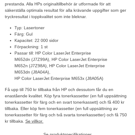
prestanda. Alla HPs originaltillbehör är utformade för att
säkerställa optimala resultat för alla krävande uppgifter som ger
tryckresultat i toppkvalitet som inte bleknar.
Typ: Lasertoner
Färg: Gul
Kapacitet: 22 000 sidor
Förpackning: 1 st
Passar till: HP Color LaserJet Enterprise
M652dn (J7Z99A), HP Color LaserJet Enterprise
M652n (J7Z98A), HP Color LaserJet Enterprise
M653dn (J8A04A),
HP Color LaserJet Enterprise M653x (J8A05A)
Få upp till 750 kr tillbaka från HP och dessutom får du en
enastående kvalitet. Köp fyra tonerkassetter (en full uppsättning
tonerkassetter för färg och en svart tonerkassett) och få 400 kr
tillbaka. Eller köp fem tonerkassetter (en full uppsättning av
tonerkassetter för färg och två svarta tonerkassetter) och få 750
kr tillbaka.
Se villkor.
Se produktspecifikationer