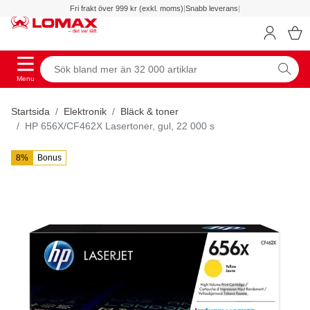
Fri frakt över 999 kr (exkl. moms)
|
Snabb leverans
|
Menu
Startsida
Elektronik
Bläck & toner
HP 656X/CF462X Lasertoner, gul, 22 000 s
8%
Bonus