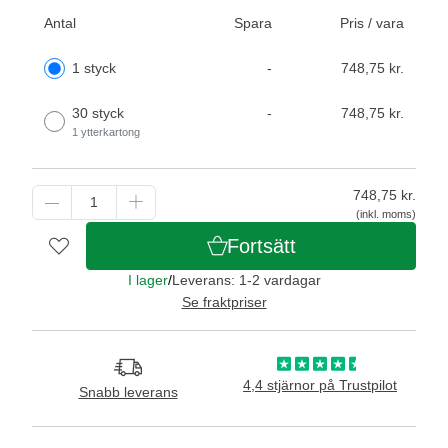
Antal
Spara
Pris / vara
1 styck
-
748,75 kr.
30 styck
-
748,75 kr.
1 ytterkartong
748,75
kr.
(inkl. moms)
Fortsätt
I lager
/
Leverans: 1-2 vardagar
Se fraktpriser
4,4 stjärnor på Trustpilot
Snabb leverans