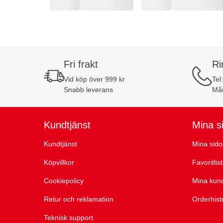
Fri frakt
Ri
Vid köp över 999 kr
Tel
Snabb leverans
Mån
Kundtjänst
Mina s
Kundtjänst
Mina sido
Köpvillkor
Favoritlis
Cookiepolicy
Mina kun
Retur och reklamation
Orderhist
Teknisk support