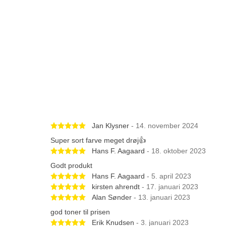
Betygsatt 5 av 5 stjärnor
Jan Klysner
- 14. november 2024
Super sort farve meget drøj👍
Betygsatt 5 av 5 stjärnor
Hans F. Aagaard
- 18. oktober 2023
Godt produkt
Betygsatt 5 av 5 stjärnor
Hans F. Aagaard
- 5. april 2023
Betygsatt 5 av 5 stjärnor
kirsten ahrendt
- 17. januari 2023
Betygsatt 5 av 5 stjärnor
Alan Sønder
- 13. januari 2023
god toner til prisen
Betygsatt 5 av 5 stjärnor
Erik Knudsen
- 3. januari 2023