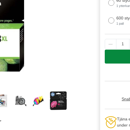
60 styc
1 ytterka
600 sty
1 pall
Snab
Tjäna 
r
under n