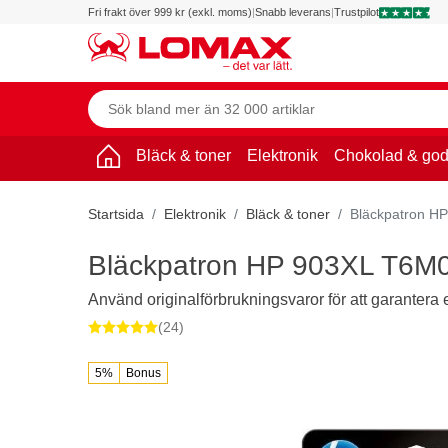
Fri frakt över 999 kr (exkl. moms)
|
Snabb leverans
|
Trustpilot
Bläck & toner
Elektronik
Chokolad & god
Startsida
Elektronik
Bläck & toner
Bläckpatron H
Bläckpatron HP 903XL T6M
Använd originalförbrukningsvaror för att garantera en t
(24)
5%
Bonus