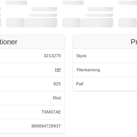
tioner
P
3213270
Styck
HP
Ytterkartong
825
Pall
Röd
T6M07AE
889894728937