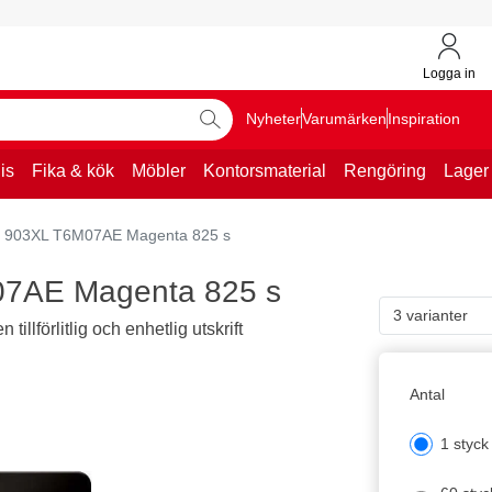
Logga in
Nyheter
Varumärken
Inspiration
is
Fika & kök
Möbler
Kontorsmaterial
Rengöring
Lager
P 903XL T6M07AE Magenta 825 s
07AE Magenta 825 s
3 varianter
illförlitlig och enhetlig utskrift
Antal
1 styck