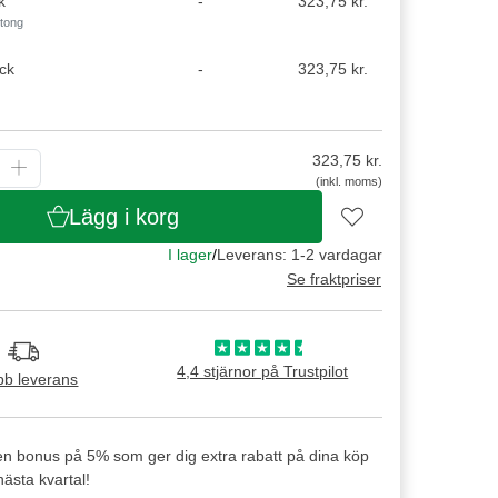
k
-
323,75 kr.
rtong
ck
-
323,75 kr.
323,75
kr.
(inkl. moms)
Lägg i korg
I lager
/
Leverans: 1-2 vardagar
Se fraktpriser
4,4 stjärnor på Trustpilot
b leverans
en bonus på 5% som ger dig extra rabatt på dina köp
ästa kvartal!