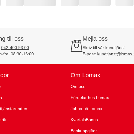
ng till oss
Mejla oss
:
042-400 93 00
Skriv till vår kundtjänst
-fre: 08:30-16:00
E-post:
kundtjanst@lomax.
idor
Om Lomax
r
Om oss
ta
Fördelar hos Lomax
dtjänstärenden
Jobba på Lomax
orik
KvartalsBonus
Bankuppgifter