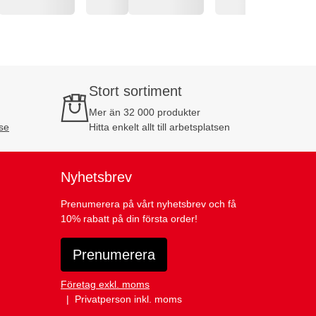
Stort sortiment
Mer än 32 000 produkter
se
Hitta enkelt allt till arbetsplatsen
Nyhetsbrev
Prenumerera på vårt nyhetsbrev och få
10% rabatt på din första order!
Prenumerera
Företag exkl. moms
Privatperson inkl. moms