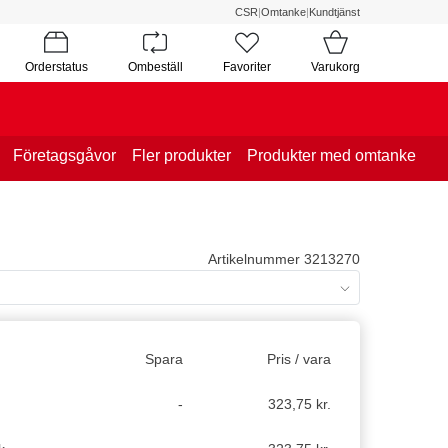
CSR
|
Omtanke
|
Kundtjänst
Orderstatus
Ombeställ
Favoriter
Varukorg
Företagsgåvor
Fler produkter
Produkter med omtanke
Artikelnummer 3213270
Spara
Pris / vara
-
323,75 kr.