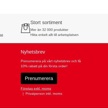
Stort sortiment
Mer än 32 000 produkter
se
Hitta enkelt allt till arbetsplatsen
Nyhetsbrev
Prenumerera på vårt nyhetsbrev och få
10% rabatt på din första order!
Prenumerera
Företag exkl. moms
Privatperson inkl. moms