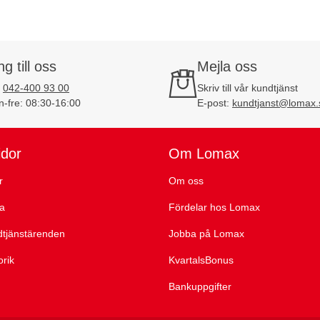
ng till oss
Mejla oss
:
042-400 93 00
Skriv till vår kundtjänst
-fre: 08:30-16:00
E-post:
kundtjanst@lomax.
idor
Om Lomax
r
Om oss
ta
Fördelar hos Lomax
dtjänstärenden
Jobba på Lomax
orik
KvartalsBonus
Bankuppgifter