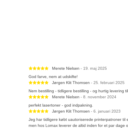
Betygsatt 5 av 5 stjärnor
Merete Nielsen
- 19. maj 2025
God farve, nem at udskifte!
Betygsatt 5 av 5 stjärnor
Jørgen Klit Thomsen
- 25. februari 2025
Nem bestilling - tidligere bestilling - og hurtig levering
Betygsatt 5 av 5 stjärnor
Merete Nielsen
- 8. november 2024
perfekt lasertoner - god indpakning.
Betygsatt 5 av 5 stjärnor
Jørgen Klit Thomsen
- 6. januari 2023
Jeg har tidligere købt uautoriserede printerpatroner ti
men hos Lomax leverer de altid inden for et par dage