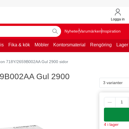
Logga in
Nyheter
Varumärken
Inspiration
is
Fika & kök
Möbler
Kontorsmaterial
Rengöring
Lager
non 718Y/2659B002AA Gul 2900 sidor
59B002AA Gul 2900
3 varianter
4 i lager