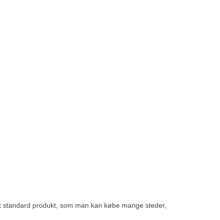
av 5 stjärnor
jo et standard produkt, som man kan købe mange steder,