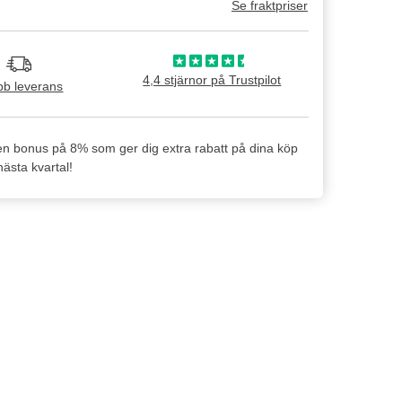
Se fraktpriser
4,4 stjärnor på Trustpilot
b leverans
en bonus på 8% som ger dig extra rabatt på dina köp
ästa kvartal!