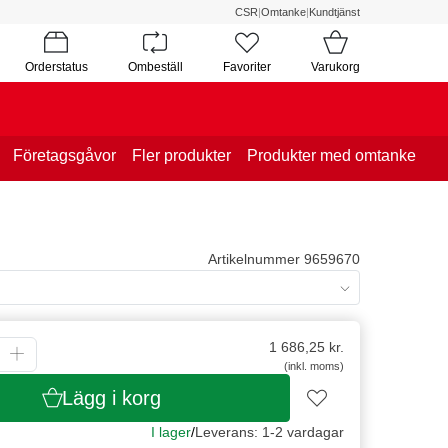
CSR
|
Omtanke
|
Kundtjänst
Orderstatus
Ombeställ
Favoriter
Varukorg
Företagsgåvor
Fler produkter
Produkter med omtanke
Artikelnummer 9659670
1 686,25
kr.
(inkl. moms)
Lägg i korg
I lager
/
Leverans: 1-2 vardagar