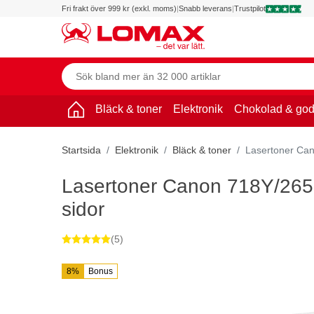
Fri frakt över 999 kr (exkl. moms)
|
Snabb leverans
|
Trustpilot
Bläck & toner
Elektronik
Chokolad & god
Startsida
Elektronik
Bläck & toner
Lasertoner Ca
Lasertoner Canon 718Y/26
sidor
(5)
8%
Bonus