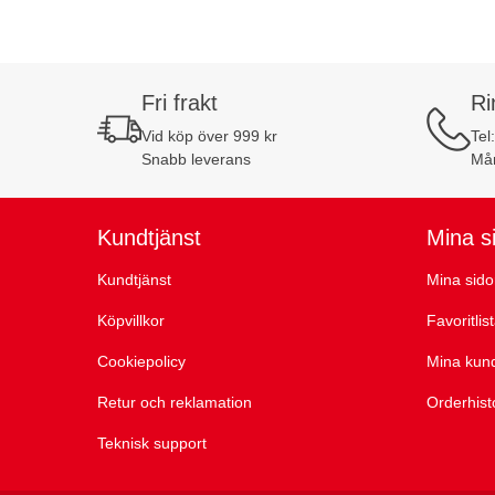
Fri frakt
Ri
Vid köp över 999 kr
Tel
Snabb leverans
Mån
Kundtjänst
Mina s
Kundtjänst
Mina sido
Köpvillkor
Favoritlis
Cookiepolicy
Mina kun
Retur och reklamation
Orderhist
Teknisk support