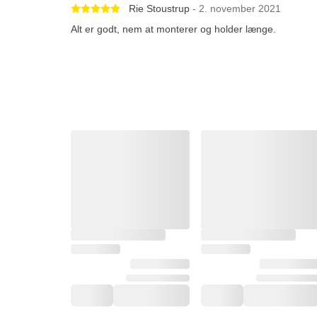
Betygsatt 5 av 5 stjärnor
Rie Stoustrup
- 2. november 2021
Alt er godt, nem at monterer og holder længe.