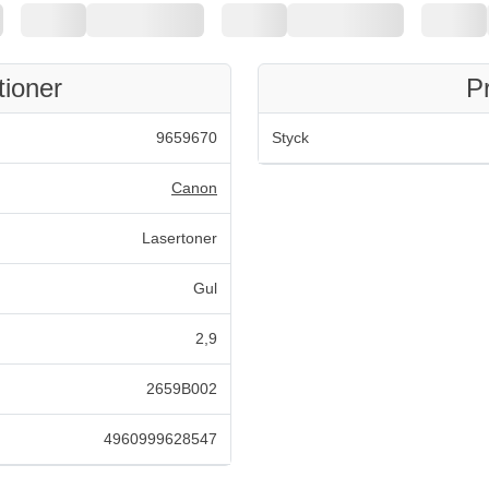
tioner
P
9659670
Styck
Canon
Lasertoner
Gul
2,9
2659B002
4960999628547